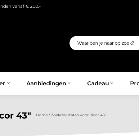
enden vanaf € 200,-
er
Aanbiedingen
Cadeau
Pro
icor 43"
Home
/
Zoekresultaten voor “licor 43”