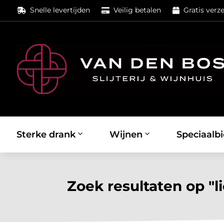
Snelle levertijden
Veilig betalen
Gratis verz



Sterke drank
Wijnen
Speciaalbi
Zoek resultaten op "l