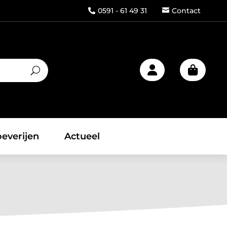
0591 - 61 49 31
Contact



everijen
Actueel