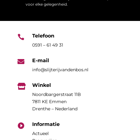
voor elke gelegenheid.
Telefoon

0591 – 61 49 31
E-mail

info@slijterijvandenbos.nl
Winkel

Noordbargerstraat 11B
7811 KE Emmen
Drenthe – Nederland
Informatie

Actueel