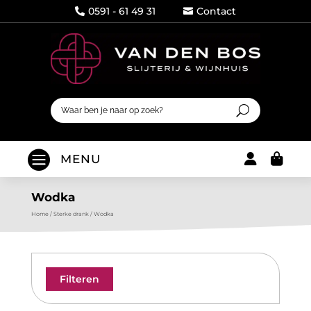
0591 - 61 49 31
Contact




MENU
Wodka
Home
/
Sterke drank
/
Wodka
Filteren