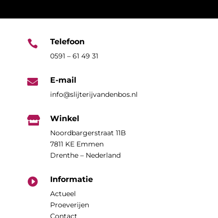
Telefoon

0591 – 61 49 31
E-mail

info@slijterijvandenbos.nl
Winkel

Noordbargerstraat 11B
7811 KE Emmen
Drenthe – Nederland
Informatie

Actueel
Proeverijen
Contact