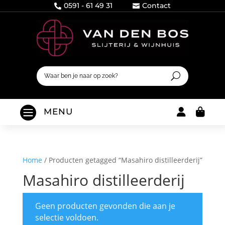
0591 - 61 49 31
Contact



MENU

Home
/
Producten getagged “Masahiro distilleerderij”
Masahiro distilleerderij
Geen producten gevonden die aan je
selectie voldoen.