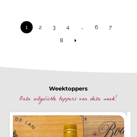
1
2
3
4
…
6
7
8
Weektoppers
Onze uitgelichte toppers van deze week!