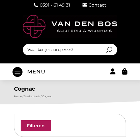
0591 - 61 49 31
Contact




MENU
Cognac
Home
/
Sterke drank
/
Cognac
Filteren