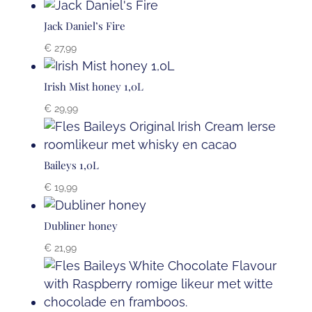
Jack Daniel’s Fire
€
27,99
Irish Mist honey 1,0L
€
29,99
Baileys 1,0L
€
19,99
Dubliner honey
€
21,99