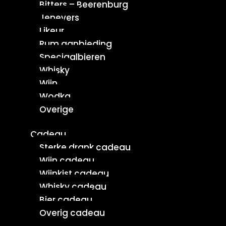
Bitters – Beerenburg
Jenevers
Likeur
Rum aanbieding
Speciaalbieren
Whisky
Wijn
Wodka
Overige
Cadeau
Sterke drank cadeau
Wijn cadeau
Wijnkist cadeau
Whisky cadeau
Bier cadeau
Overig cadeau