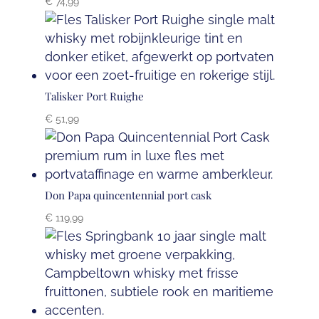
€
74,99
Talisker Port Ruighe
€
51,99
Don Papa quincentennial port cask
€
119,99