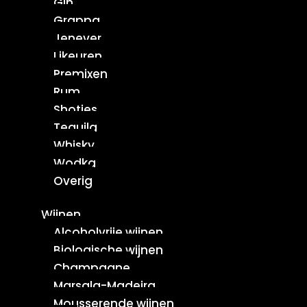
Gin
Grappa
Jenever
Likeuren
Premixen
Rum
Shotjes
Tequila
Whisky
Wodka
Overig
Wijnen
Alcoholvrije wijnen
Biologische wijnen
Champagne
Marsala-Madeira
Mousserende wijnen