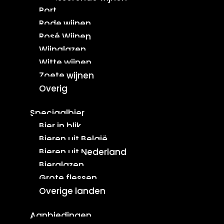
Port
Rode wijnen
Rosé Wijnen
Wijnglazen
Witte wijnen
Zoete wijnen
Overig
Speciaalbier
Bier in blik
Bieren uit België
Bieren uit Nederland
Bierglazen
Grote flessen
Overige landen
Aanbiedingen