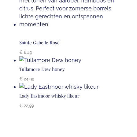
Sainte Gabelle Rosé
€
8,49
Tullamore Dew honey
€
24,99
Lady Eastmoor whisky likeur
€
22,99