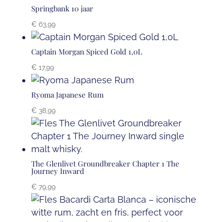
Springbank 10 jaar
€
63,99
Captain Morgan Spiced Gold 1,0L
€
17,99
Ryoma Japanese Rum
€
38,99
The Glenlivet Groundbreaker Chapter 1 The
Journey Inward
€
79,99