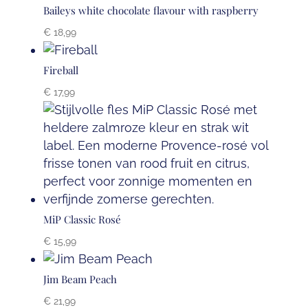
Baileys white chocolate flavour with raspberry
€
18,99
Fireball
€
17,99
MiP Classic Rosé
€
15,99
Jim Beam Peach
€
21,99