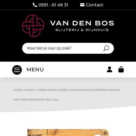
0591 - 61 49 31
Contact




MENU
HOME
/
CADEAU
/
STERKE DRANK CADEAU
/
AMARGUINHA DE AMÊNDOA AMARGA
GESCHENKVERPAKKING MET GLAS