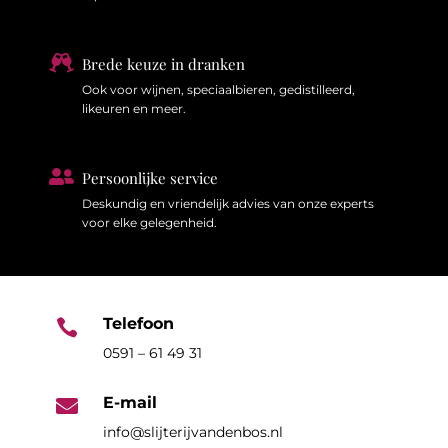

Brede keuze in dranken
Ook voor wijnen, speciaalbieren, gedistilleerd,
likeuren en meer.

Persoonlijke service
Deskundig en vriendelijk advies van onze experts
voor elke gelegenheid.
Telefoon

0591 – 61 49 31
E-mail

info@slijterijvandenbos.nl