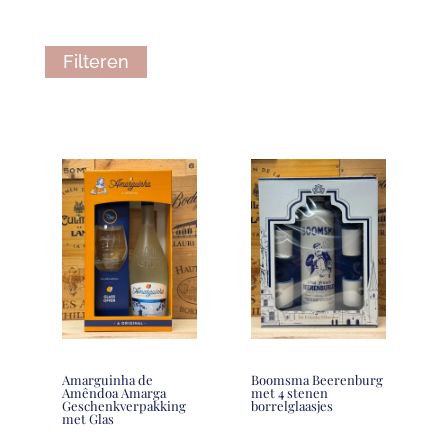
Filteren
Amarguinha de
Boomsma Beerenburg
Amêndoa Amarga
met 4 stenen
Geschenkverpakking
borrelglaasjes
met Glas