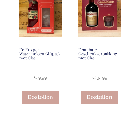
De Kuyper
Drambuie
Watermeloen Giftpack
Geschenkverpakking
met Glas
met Glas
€
9,99
€
32,99
Bestellen
Bestellen