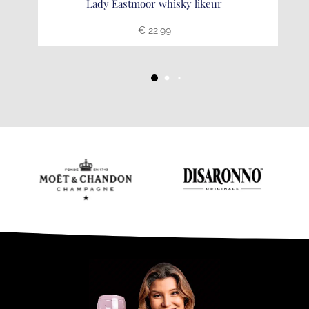
Lady Eastmoor whisky likeur
€
22,99