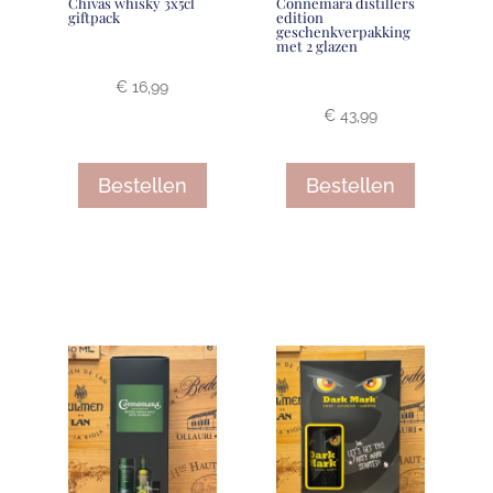
Chivas whisky 3x5cl
Connemara distillers
giftpack
edition
geschenkverpakking
met 2 glazen
€
16,99
€
43,99
Bestellen
Bestellen