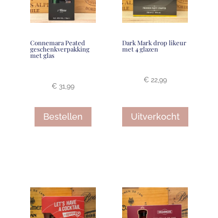
Connemara Peated
Dark Mark drop likeur
geschenkverpakking
met 4 glazen
met glas
€
22,99
€
31,99
Bestellen
Uitverkocht