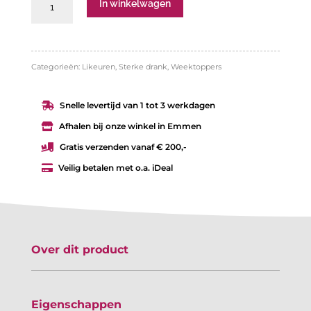
Amarula
In winkelwagen
cream
0,7L
aantal
Categorieën:
Likeuren
,
Sterke drank
,
Weektoppers
Snelle levertijd van 1 tot 3 werkdagen

Afhalen bij onze winkel in Emmen

Gratis verzenden vanaf € 200,-

Veilig betalen met o.a. iDeal

Over dit product
Eigenschappen