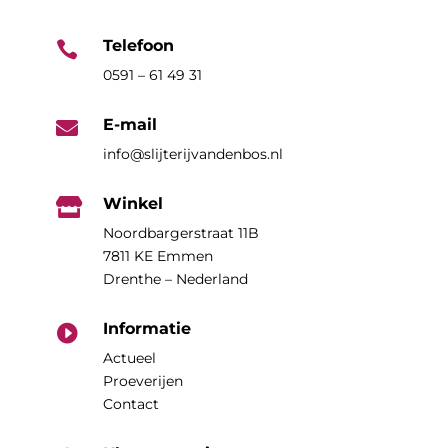
Telefoon

0591 – 61 49 31
E-mail

info@slijterijvandenbos.nl
Winkel

Noordbargerstraat 11B
7811 KE Emmen
Drenthe – Nederland
Informatie

Actueel
Proeverijen
Contact