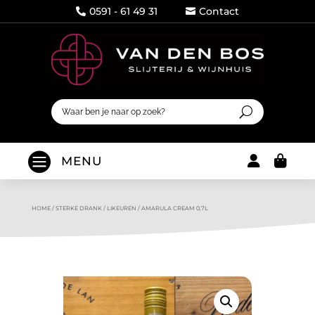
0591 - 61 49 31
Contact




MENU
HOME
/
STERKE DRANK
/
LIKEUREN
/
AMARULA CREAM 0,7L