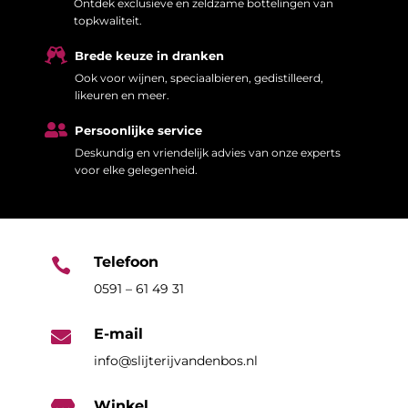
Ontdek exclusieve en zeldzame bottelingen van
topkwaliteit.

Brede keuze in dranken
Ook voor wijnen, speciaalbieren, gedistilleerd,
likeuren en meer.

Persoonlijke service
Deskundig en vriendelijk advies van onze experts
voor elke gelegenheid.
Telefoon

0591 – 61 49 31
E-mail

info@slijterijvandenbos.nl
Winkel