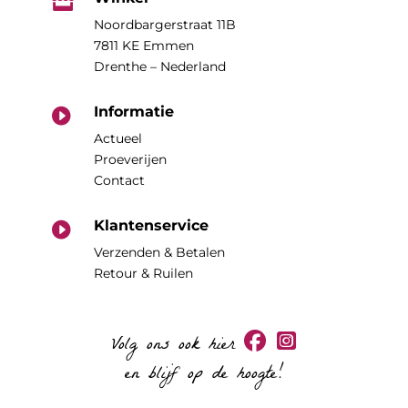

Noordbargerstraat 11B
7811 KE Emmen
Drenthe – Nederland
Informatie

Actueel
Proeverijen
Contact
Klantenservice

Verzenden & Betalen
Retour & Ruilen
Volg ons ook hier
en blijf op de hoogte!