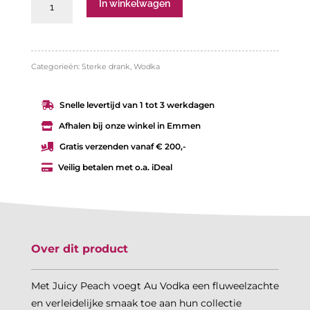
Au
In winkelwagen
Vodka
Juicy
Peach
Categorieën:
Sterke drank
,
Wodka
aantal
Snelle levertijd van 1 tot 3 werkdagen

Afhalen bij onze winkel in Emmen

Gratis verzenden vanaf € 200,-

Veilig betalen met o.a. iDeal

Over dit product
Met Juicy Peach voegt Au Vodka een fluweelzachte
en verleidelijke smaak toe aan hun collectie