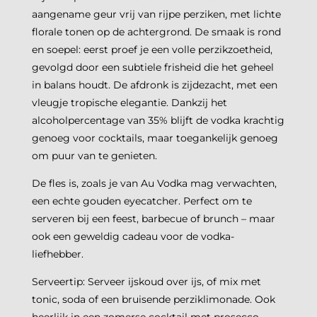
aangename geur vrij van rijpe perziken, met lichte
florale tonen op de achtergrond. De smaak is rond
en soepel: eerst proef je een volle perzikzoetheid,
gevolgd door een subtiele frisheid die het geheel
in balans houdt. De afdronk is zijdezacht, met een
vleugje tropische elegantie. Dankzij het
alcoholpercentage van 35% blijft de vodka krachtig
genoeg voor cocktails, maar toegankelijk genoeg
om puur van te genieten.
De fles is, zoals je van Au Vodka mag verwachten,
een echte gouden eyecatcher. Perfect om te
serveren bij een feest, barbecue of brunch – maar
ook een geweldig cadeau voor de vodka-
liefhebber.
Serveertip: Serveer ijskoud over ijs, of mix met
tonic, soda of een bruisende perziklimonade. Ook
heerlijk in een zomerse cocktail met prosecco,