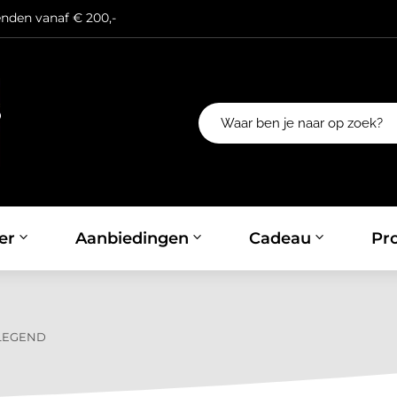
enden vanaf € 200,-
er
Aanbiedingen
Cadeau
Pro
LEGEND