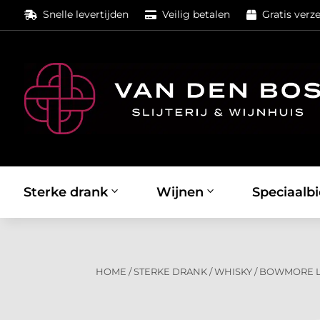
Snelle levertijden
Veilig betalen
Gratis verz



Sterke drank
Wijnen
Speciaalbi
HOME
/
STERKE DRANK
/
WHISKY
/
BOWMORE 