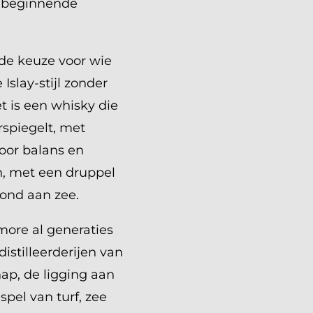
e beginnende
de keuze voor wie
Islay-stijl zonder
t is een whisky die
rspiegelt, met
voor balans en
n, met een druppel
vond aan zee.
ore al generaties
istilleerderijen van
ap, de ligging aan
pel van turf, zee