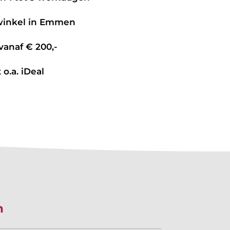
 winkel in Emmen
vanaf € 200,-
 o.a. iDeal
n