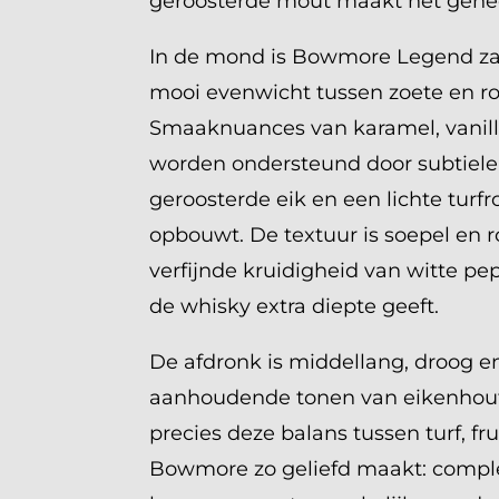
geroosterde mout maakt het gehe
In de mond is Bowmore Legend zac
mooi evenwicht tussen zoete en ro
Smaaknuances van karamel, vanil
worden ondersteund door subtiele
geroosterde eik en een lichte turf
opbouwt. De textuur is soepel en 
verfijnde kruidigheid van witte p
de whisky extra diepte geeft.
De afdronk is middellang, droog en
aanhoudende tonen van eikenhout 
precies deze balans tussen turf, fru
Bowmore zo geliefd maakt: compl