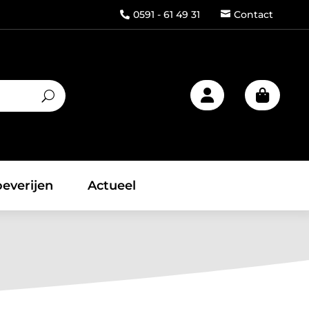
0591 - 61 49 31
Contact



everijen
Actueel