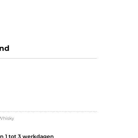
nd
Whisky
an 1 tot 3 werkdagen