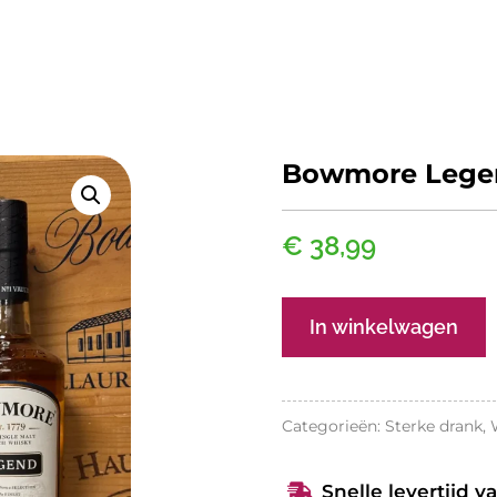
Bowmore Lege
€
38,99
Bowmore
In winkelwagen
Legend
aantal
Categorieën:
Sterke drank
,
Snelle levertijd v
