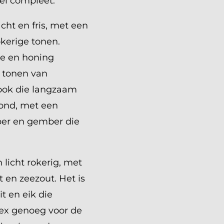
el compleet.
ht en fris, met een
kerige tonen.
le en honing
 tonen van
rook die langzaam
rond, met een
eper en gember die
 licht rokerig, met
en zeezout. Het is
it en eik die
ex genoeg voor de