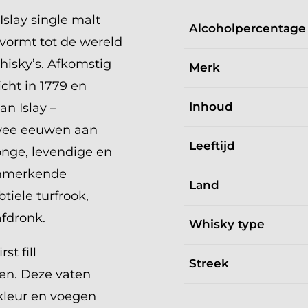
slay single malt
Alcoholpercentage
 vormt tot de wereld
hisky’s. Afkomstig
Merk
cht in 1779 en
Inhoud
an Islay –
twee eeuwen aan
Leeftijd
nge, levendige en
kenmerkende
Land
iele turfrook,
 afdronk.
Whisky type
st fill
Streek
en. Deze vaten
kleur en voegen