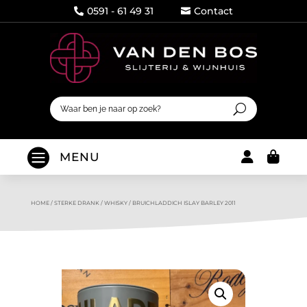
0591 - 61 49 31
Contact




MENU
HOME
/
STERKE DRANK
/
WHISKY
/
BRUICHLADDICH ISLAY BARLEY 2011