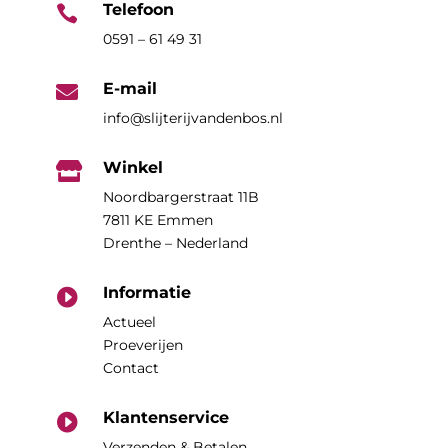
Telefoon

0591 – 61 49 31
E-mail

info@slijterijvandenbos.nl
Winkel

Noordbargerstraat 11B
7811 KE Emmen
Drenthe – Nederland
Informatie

Actueel
Proeverijen
Contact
Klantenservice

Verzenden & Betalen