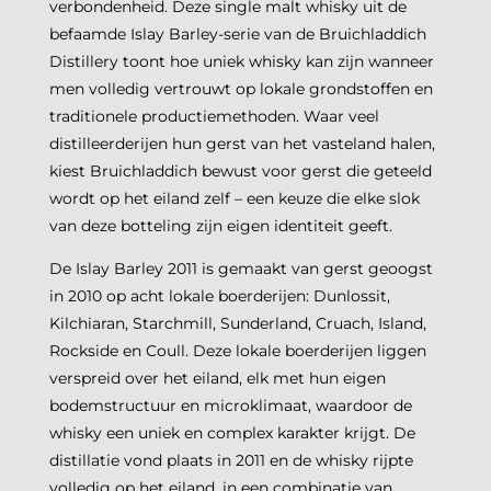
verbondenheid. Deze single malt whisky uit de
befaamde Islay Barley-serie van de Bruichladdich
Distillery toont hoe uniek whisky kan zijn wanneer
men volledig vertrouwt op lokale grondstoffen en
traditionele productiemethoden. Waar veel
distilleerderijen hun gerst van het vasteland halen,
kiest Bruichladdich bewust voor gerst die geteeld
wordt op het eiland zelf – een keuze die elke slok
van deze botteling zijn eigen identiteit geeft.
De Islay Barley 2011 is gemaakt van gerst geoogst
in 2010 op acht lokale boerderijen: Dunlossit,
Kilchiaran, Starchmill, Sunderland, Cruach, Island,
Rockside en Coull. Deze lokale boerderijen liggen
verspreid over het eiland, elk met hun eigen
bodemstructuur en microklimaat, waardoor de
whisky een uniek en complex karakter krijgt. De
distillatie vond plaats in 2011 en de whisky rijpte
volledig op het eiland, in een combinatie van