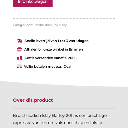
Bruichladdich
In winkelwagen
Islay
Barley
Categorieën:
Sterke drank
,
Whisky
2011
aantal
Snelle levertijd van 1 tot 3 werkdagen

Afhalen bij onze winkel in Emmen

Gratis verzenden vanaf € 200,-

Veilig betalen met o.a. iDeal

Over dit product
Bruichladdich Islay Barley 2011 is een prachtige
expressie van terroir, vakmanschap en lokale