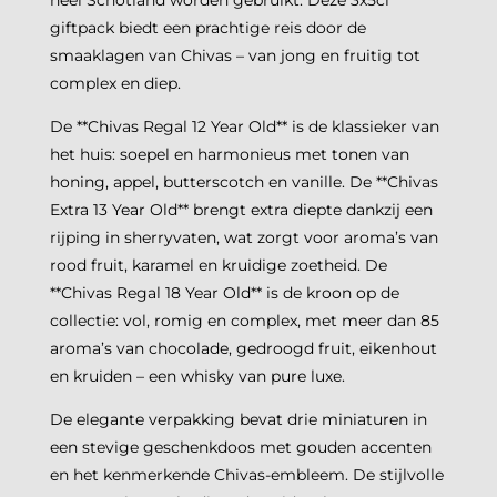
heel Schotland worden gebruikt. Deze 3x5cl
giftpack biedt een prachtige reis door de
smaaklagen van Chivas – van jong en fruitig tot
complex en diep.
De **Chivas Regal 12 Year Old** is de klassieker van
het huis: soepel en harmonieus met tonen van
honing, appel, butterscotch en vanille. De **Chivas
Extra 13 Year Old** brengt extra diepte dankzij een
rijping in sherryvaten, wat zorgt voor aroma’s van
rood fruit, karamel en kruidige zoetheid. De
**Chivas Regal 18 Year Old** is de kroon op de
collectie: vol, romig en complex, met meer dan 85
aroma’s van chocolade, gedroogd fruit, eikenhout
en kruiden – een whisky van pure luxe.
De elegante verpakking bevat drie miniaturen in
een stevige geschenkdoos met gouden accenten
en het kenmerkende Chivas-embleem. De stijlvolle