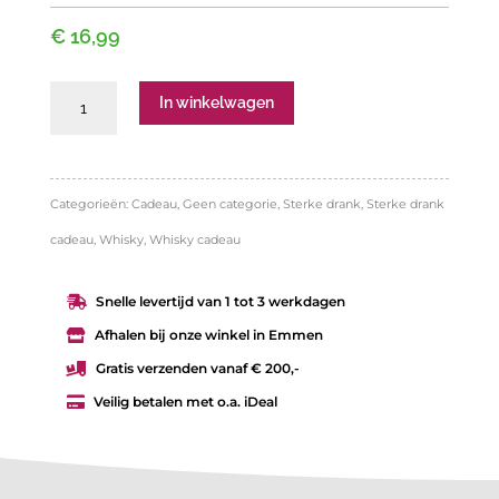
€
16,99
Chivas
In winkelwagen
whisky
3x5cl
giftpack
Categorieën:
Cadeau
,
Geen categorie
,
Sterke drank
,
Sterke drank
aantal
cadeau
,
Whisky
,
Whisky cadeau
Snelle levertijd van 1 tot 3 werkdagen

Afhalen bij onze winkel in Emmen

Gratis verzenden vanaf € 200,-

Veilig betalen met o.a. iDeal
