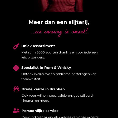
Meer dan een slijterij,
…een ervaring in smaak!

Uniek assortiment
Met ruim 5000 soorten drank is er voor iedereen
iets bijzonders.

Specialist in Rum & Whisky
Ontdek exclusieve en zeldzame bottelingen van
topkwaliteit.

Brede keuze in dranken
Ook voor wijnen, speciaalbieren, gedistilleerd,
likeuren en meer.

Persoonlijke service
Deskundig en vriendelijk advies van onze experts