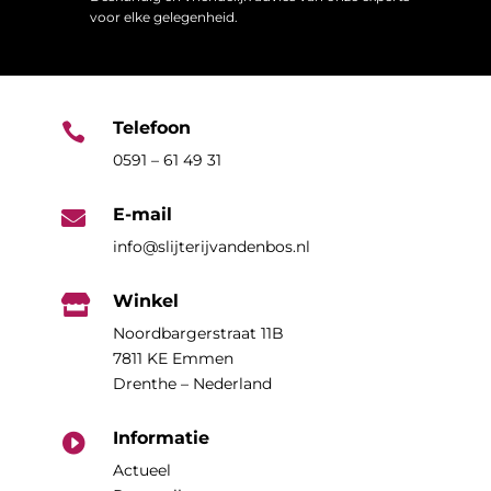
voor elke gelegenheid.
Telefoon

0591 – 61 49 31
E-mail

info@slijterijvandenbos.nl
Winkel

Noordbargerstraat 11B
7811 KE Emmen
Drenthe – Nederland
Informatie

Actueel