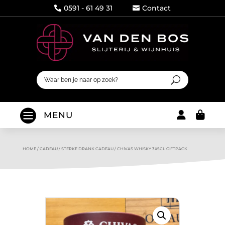
0591 - 61 49 31
Contact




MENU
HOME
/
CADEAU
/
STERKE DRANK CADEAU
/
CHIVAS WHISKY 3X5CL GIFTPACK