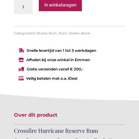
Crossfire
In winkelwagen
Hurricane
Reserve
Rum
Categorieën:
Bruine Rum
,
Rum
,
Sterke drank
by
Snelle levertijd van 1 tot 3 werkdagen

The
Afhalen bij onze winkel in Emmen

Rolling
Gratis verzenden vanaf € 200,-

Stones
Veilig betalen met o.a. iDeal

aantal
Over dit product
Crossfire Hurricane Reserve Rum