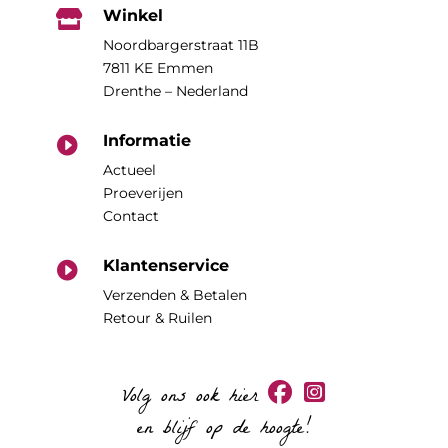
Winkel

Noordbargerstraat 11B
7811 KE Emmen
Drenthe – Nederland
Informatie

Actueel
Proeverijen
Contact
Klantenservice

Verzenden & Betalen
Retour & Ruilen
Volg ons ook hier
en blijf op de hoogte!