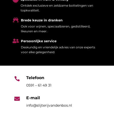
Ontdek exclusieve en zeldzame bottelingen van
topkwaliteit.

Brede keuze in dranken
Ook voor wijnen, speciaalbieren, gedistilleerd,
likeuren en meer.

Persoonlijke service
Deskundig en vriendelijk advies van onze experts
voor elke gelegenheid.
Telefoon

0591 – 61 49 31
E-mail

info@slijterijvandenbos.nl