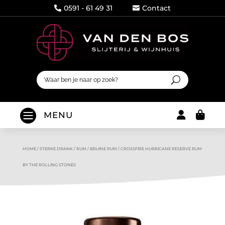
0591 - 61 49 31
Contact




MENU
HOME
/
STERKE DRANK
/
RUM
/
BRUINE RUM
/
CROSSFIRE HURRICANE RESERVE RUM
BY THE ROLLING STONES