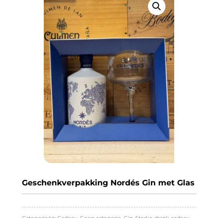
Geschenkverpakking Nordés Gin met Glas
Categorieën:
Cadeau
,
Geen categorie
,
Gin
,
Sterke drank cadeau