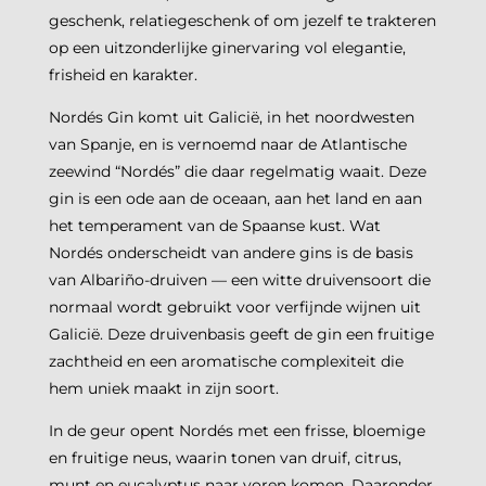
geschenk, relatiegeschenk of om jezelf te trakteren
op een uitzonderlijke ginervaring vol elegantie,
frisheid en karakter.
Nordés Gin komt uit Galicië, in het noordwesten
van Spanje, en is vernoemd naar de Atlantische
zeewind “Nordés” die daar regelmatig waait. Deze
gin is een ode aan de oceaan, aan het land en aan
het temperament van de Spaanse kust. Wat
Nordés onderscheidt van andere gins is de basis
van Albariño-druiven — een witte druivensoort die
normaal wordt gebruikt voor verfijnde wijnen uit
Galicië. Deze druivenbasis geeft de gin een fruitige
zachtheid en een aromatische complexiteit die
hem uniek maakt in zijn soort.
In de geur opent Nordés met een frisse, bloemige
en fruitige neus, waarin tonen van druif, citrus,
munt en eucalyptus naar voren komen. Daaronder