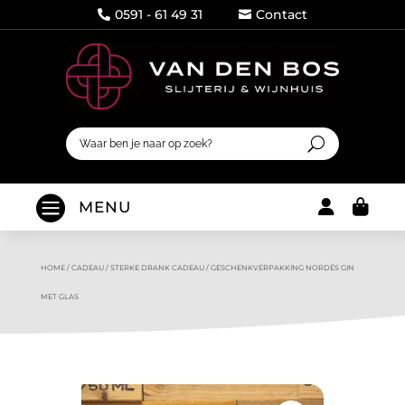
0591 - 61 49 31
Contact




MENU
HOME
/
CADEAU
/
STERKE DRANK CADEAU
/
GESCHENKVERPAKKING NORDÉS GIN
MET GLAS