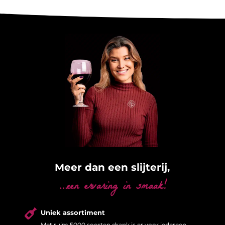
Meer dan een slijterij,
…een ervaring in smaak!

Uniek assortiment
Met ruim 5000 soorten drank is er voor iedereen