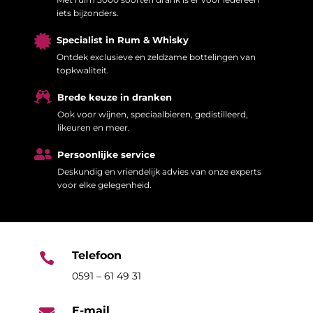
iets bijzonders.

Specialist in Rum & Whisky
Ontdek exclusieve en zeldzame bottelingen van
topkwaliteit.

Brede keuze in dranken
Ook voor wijnen, speciaalbieren, gedistilleerd,
likeuren en meer.

Persoonlijke service
Deskundig en vriendelijk advies van onze experts
voor elke gelegenheid.
Telefoon

0591 – 61 49 31
E-mail
