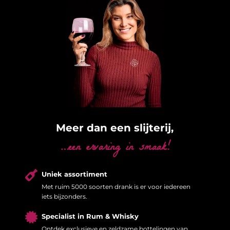
Meer dan een slijterij,
…een ervaring in smaak!

Uniek assortiment
Met ruim 5000 soorten drank is er voor iedereen
iets bijzonders.

Specialist in Rum & Whisky
Ontdek exclusieve en zeldzame bottelingen van