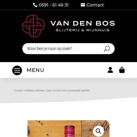
0591 - 61 49 31
Contact




MENU
HOME
/
STERKE DRANK
/
GIN
/
GORDON’S SHIMMER BERRY