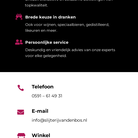
topkwaliteit.

Brede keuze in dranken
Ook voor wijnen, speciaalbieren, gedistilleerd,
likeuren en meer.

Persoonlijke service
Deskundig en vriendelijk advies van onze experts
voor elke gelegenheid.
Telefoon

0591 – 61 49 31
E-mail

info@slijterijvandenbos.nl
Winkel
