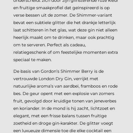
onderscheidt zich door zijn glinsterende roze kleur
en fruitige smaakprofiel dat geïnspireerd is op
verse bessen uit de zomer. De Shimmer-variant
bevat een subtiele glitter die het drankje letterlijk
laat schitteren in het glas, wat deze gin niet alleen
heerlijk maakt om te drinken, maar ook prachtig
om te serveren. Perfect als cadeau,
relatiegeschenk of om feestelijke momenten extra
speciaal te maken.
De basis van Gordon’s Shimmer Berry is de
vertrouwde London Dry Gin, verrijkt met
natuurlijke aroma’s van aardbei, framboos en rode
bes. De geur opent met een explosie van zomers
fruit, gevolgd door kruidige tonen van jeneverbes
en koriander. In de mond is hij zacht, lichtzoet en
elegant, met een frisse balans tussen fruitige
zoetheid en droge gin-karakter. De glitter voegt
een luxueuze dimensie toe die elke cocktail een