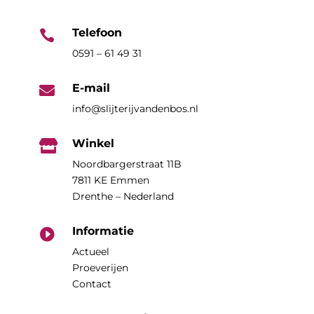
Telefoon

0591 – 61 49 31
E-mail

info@slijterijvandenbos.nl
Winkel

Noordbargerstraat 11B
7811 KE Emmen
Drenthe – Nederland
Informatie

Actueel
Proeverijen
Contact