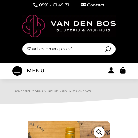
0591 - 61 49 31
Contact




MENU
HOME
/
STERKE DRANK
/
LIKEUREN
/
IRISH MIST HONEY 0,7L