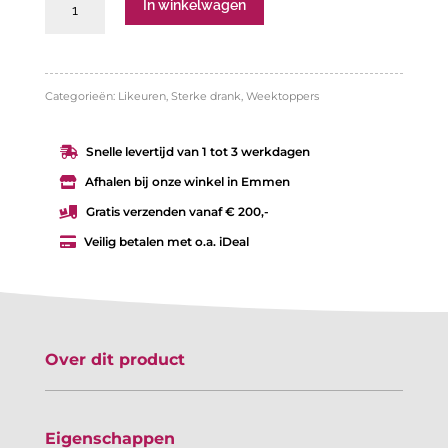
Irish
In winkelwagen
Mist
honey
0,7L
Categorieën:
Likeuren
,
Sterke drank
,
Weektoppers
aantal
Snelle levertijd van 1 tot 3 werkdagen

Afhalen bij onze winkel in Emmen

Gratis verzenden vanaf € 200,-

Veilig betalen met o.a. iDeal

Over dit product
Eigenschappen