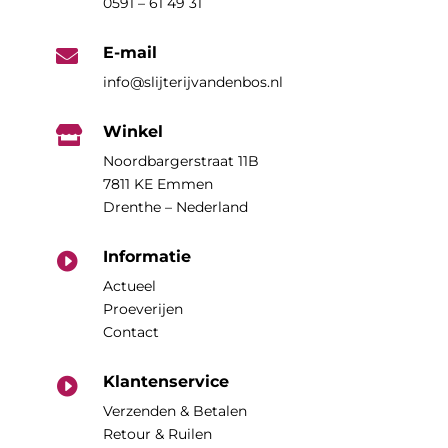
0591 – 61 49 31
E-mail

info@slijterijvandenbos.nl
Winkel

Noordbargerstraat 11B
7811 KE Emmen
Drenthe – Nederland
Informatie

Actueel
Proeverijen
Contact
Klantenservice

Verzenden & Betalen
Retour & Ruilen