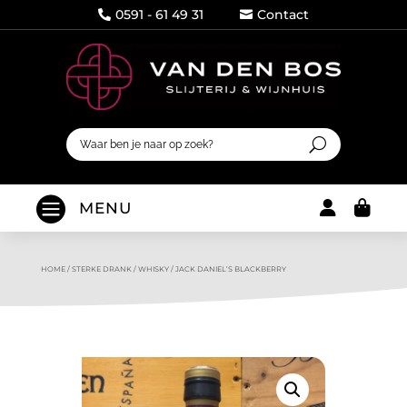
0591 - 61 49 31
Contact




MENU
HOME
/
STERKE DRANK
/
WHISKY
/
JACK DANIEL’S BLACKBERRY