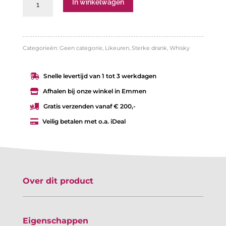
In winkelwagen
Daniel’s
Blackberry
aantal
Categorieën:
Geen categorie
,
Likeuren
,
Sterke drank
,
Whisky
Snelle levertijd van 1 tot 3 werkdagen

Afhalen bij onze winkel in Emmen

Gratis verzenden vanaf € 200,-

Veilig betalen met o.a. iDeal

Over dit product
Eigenschappen