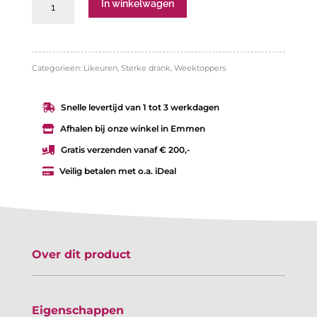
Jack
In winkelwagen
Daniel's
Fire
aantal
Categorieën:
Likeuren
,
Sterke drank
,
Weektoppers
Snelle levertijd van 1 tot 3 werkdagen

Afhalen bij onze winkel in Emmen

Gratis verzenden vanaf € 200,-

Veilig betalen met o.a. iDeal

Over dit product
Eigenschappen