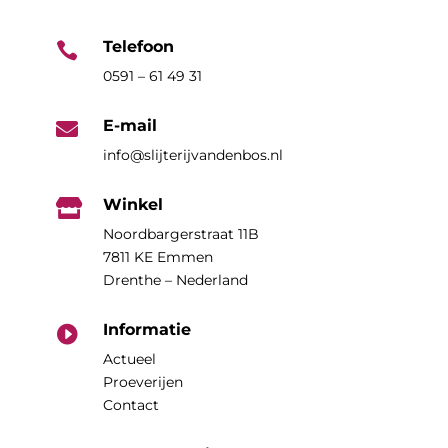
Telefoon

0591 – 61 49 31
E-mail

info@slijterijvandenbos.nl
Winkel

Noordbargerstraat 11B
7811 KE Emmen
Drenthe – Nederland
Informatie

Actueel
Proeverijen
Contact