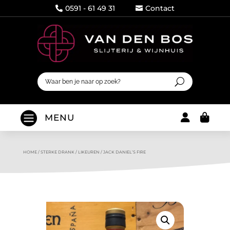
0591 - 61 49 31
Contact




MENU
HOME
/
STERKE DRANK
/
LIKEUREN
/
JACK DANIEL’S FIRE