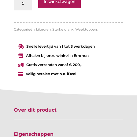
J&B
In winkelwagen
Honey
aantal
Categorieën:
Likeuren
,
Sterke drank
,
Weektoppers
Snelle levertijd van 1 tot 3 werkdagen

Afhalen bij onze winkel in Emmen

Gratis verzenden vanaf € 200,-

Veilig betalen met o.a. iDeal

Over dit product
Eigenschappen