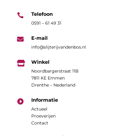
Telefoon

0591 – 61 49 31
E-mail

info@slijterijvandenbos.nl
Winkel

Noordbargerstraat 11B
7811 KE Emmen
Drenthe – Nederland
Informatie

Actueel
Proeverijen
Contact