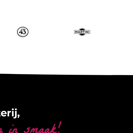
erij,
g in smaak!