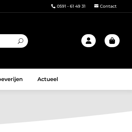
0591 - 61 49 31
Contact



everijen
Actueel