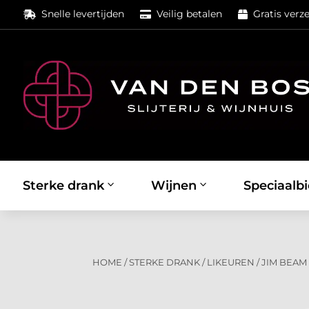
Snelle levertijden
Veilig betalen
Gratis verz



Sterke drank
Wijnen
Speciaalbi
HOME
/
STERKE DRANK
/
LIKEUREN
/
JIM BEAM