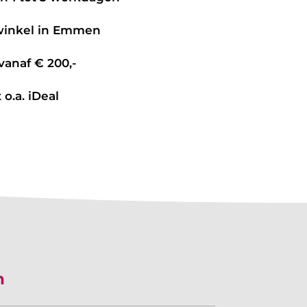
 winkel in Emmen
vanaf € 200,-
 o.a. iDeal
n