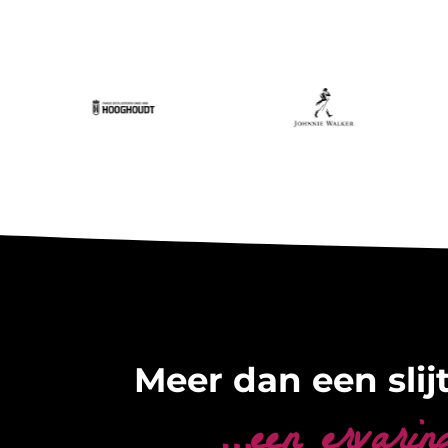
Meer dan een slijt
…een ervarin