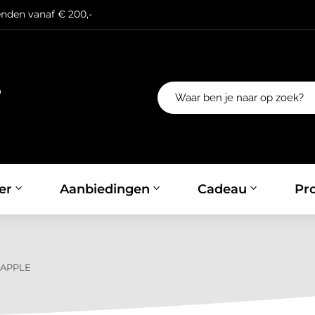
enden vanaf € 200,-
er
Aanbiedingen
Cadeau
Pro
 APPLE