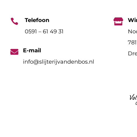
Telefoon
Wi


0591 – 61 49 31
Noo
78
E-mail

Dre
info@slijterijvandenbos.nl
Vo