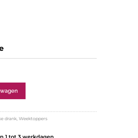
e
elwagen
ke drank
,
Weektoppers
an 1 tot 3 werkdagen