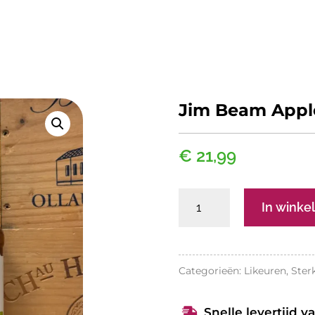
Jim Beam Appl
€
21,99
Jim
In wink
Beam
Apple
aantal
Categorieën:
Likeuren
,
Ster
Snelle levertijd v
