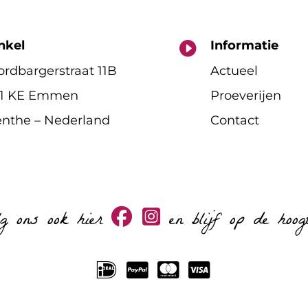
nkel
Informatie

rdbargerstraat 11B
Actueel
11 KE Emmen
Proeverijen
nthe – Nederland
Contact
lg ons ook hier
en blijf op de hoog