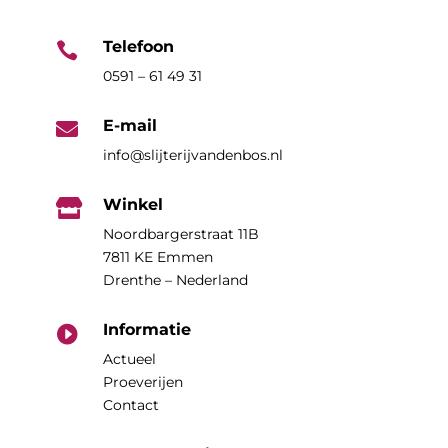
Telefoon

0591 – 61 49 31
E-mail

info@slijterijvandenbos.nl
Winkel

Noordbargerstraat 11B
7811 KE Emmen
Drenthe – Nederland
Informatie

Actueel
Proeverijen
Contact