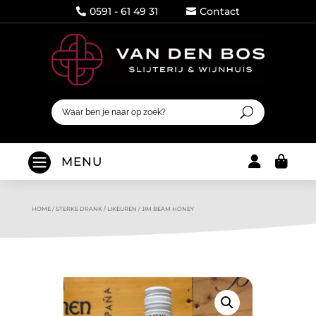
0591 - 61 49 31
Contact




MENU
HOME
/
STERKE DRANK
/
LIKEUREN
/
JIM BEAM HONEY