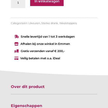
Jim
In winkelwagen
Beam
honey
aantal
Categorieën:
Likeuren
,
Sterke drank
,
Weektoppers
Snelle levertijd van 1 tot 3 werkdagen

Afhalen bij onze winkel in Emmen

Gratis verzenden vanaf € 200,-

Veilig betalen met o.a. iDeal

Over dit product
Eigenschappen