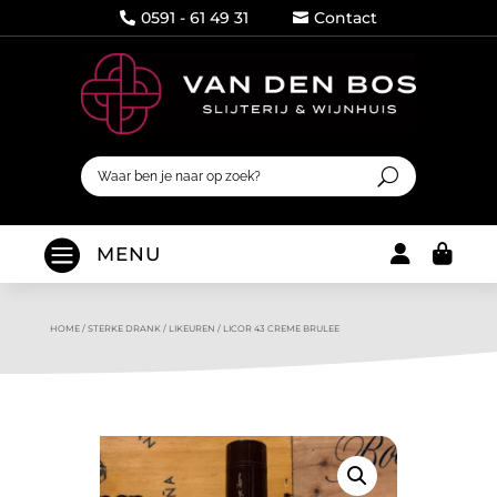
0591 - 61 49 31
Contact




MENU
HOME
/
STERKE DRANK
/
LIKEUREN
/
LICOR 43 CREME BRULEE