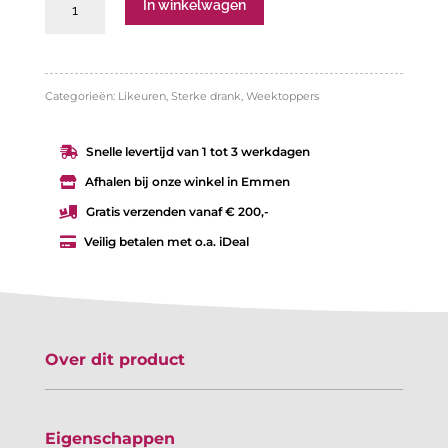
Licor
In winkelwagen
43
Creme
Brulee
Categorieën:
Likeuren
,
Sterke drank
,
Weektoppers
aantal
Snelle levertijd van 1 tot 3 werkdagen

Afhalen bij onze winkel in Emmen

Gratis verzenden vanaf € 200,-

Veilig betalen met o.a. iDeal

Over dit product
Eigenschappen