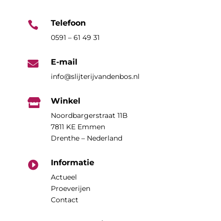
Telefoon

0591 – 61 49 31
E-mail

info@slijterijvandenbos.nl
Winkel

Noordbargerstraat 11B
7811 KE Emmen
Drenthe – Nederland
Informatie

Actueel
Proeverijen
Contact