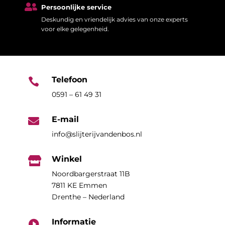

Persoonlijke service
Deskundig en vriendelijk advies van onze experts
voor elke gelegenheid.
Telefoon

0591 – 61 49 31
E-mail

info@slijterijvandenbos.nl
Winkel

Noordbargerstraat 11B
7811 KE Emmen
Drenthe – Nederland
Informatie
