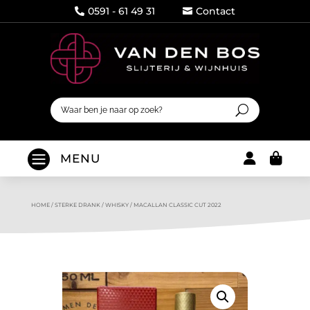
0591 - 61 49 31
Contact




MENU
HOME
/
STERKE DRANK
/
WHISKY
/
MACALLAN CLASSIC CUT 2022