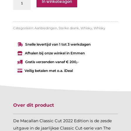
Macallan
In winkelwagen
was:
is:
Classic
€ 239,99.
€ 179,99.
cut
2022
Categorieën:
Aanbiedingen
,
Sterke drank
,
Whisky
,
Whisky
aantal
Snelle levertijd van 1 tot 3 werkdagen

Afhalen bij onze winkel in Emmen

Gratis verzenden vanaf € 200,-

Veilig betalen met o.a. iDeal

Over dit product
De Macallan Classic Cut 2022 Edition is de zesde
uitgave in de jaarlijkse Classic Cut-serie van The