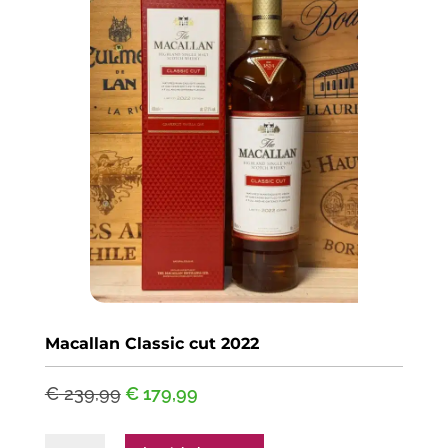
Macallan Classic cut 2022
Oorspronkelijke
Huidige
€
239,99
€
179,99
prijs
prijs