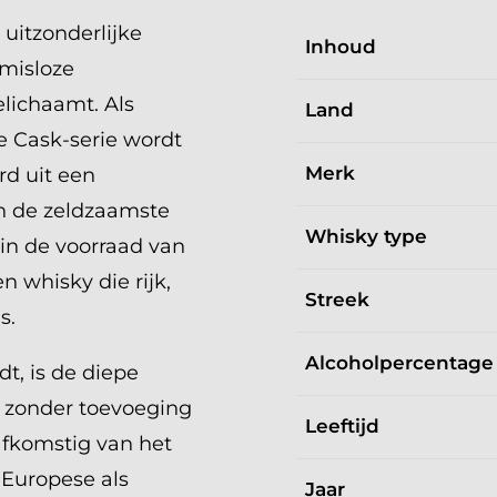
uitzonderlijke
Inhoud
omisloze
lichaamt. Als
Land
e Cask-serie wordt
Merk
rd uit een
an de zeldzaamste
Whisky type
 in de voorraad van
en whisky die rijk,
Streek
s.
Alcoholpercentage
t, is de diepe
, zonder toevoeging
Leeftijd
 afkomstig van het
 Europese als
Jaar