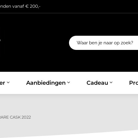
enden vanaf € 200,-
er
Aanbiedingen
Cadeau
Pro
ARE CASK 2022