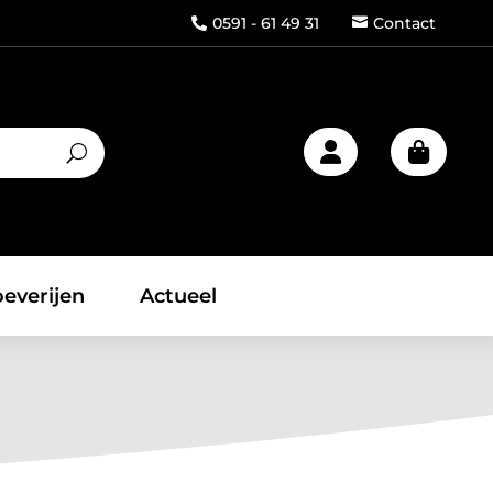
0591 - 61 49 31
Contact



everijen
Actueel