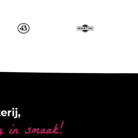
erij,
g in smaak!