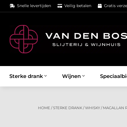
Snelle levertijden
Veilig betalen
Gratis verz



Sterke drank
Wijnen
Speciaalbi
HOME
/
STERKE DRANK
/
WHISKY
/
MACALLAN R