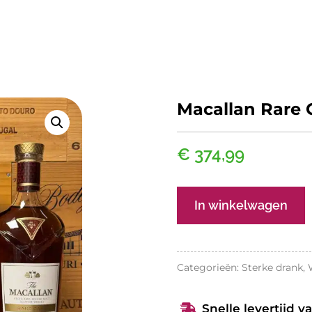
Macallan Rare 
€
374,99
Macallan
In winkelwagen
Rare
Cask
2022
Categorieën:
Sterke drank
,
aantal
Snelle levertijd v
