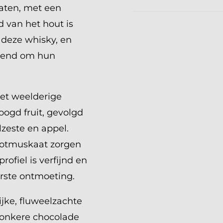
aten, met een
ed van het hout is
 deze whisky, en
ekend om hun
met weelderige
oogd fruit, gevolgd
lzeste en appel.
ootmuskaat zorgen
ofiel is verfijnd en
rste ontmoeting.
ijke, fluweelzachte
donkere chocolade