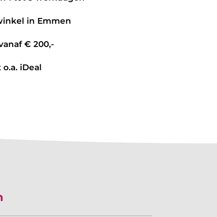
 winkel in Emmen
vanaf € 200,-
 o.a. iDeal
n