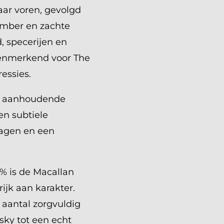
ar voren, gevolgd
gember en zachte
, specerijen en
enmerkend voor The
essies.
et aanhoudende
en subtiele
vagen en een
% is de Macallan
ijk aan karakter.
 aantal zorgvuldig
sky tot een echt