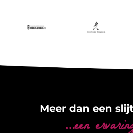
Meer dan een slijt
…een ervarin