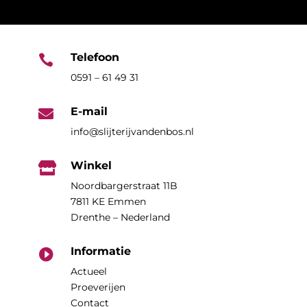
Telefoon

0591 – 61 49 31
E-mail

info@slijterijvandenbos.nl
Winkel

Noordbargerstraat 11B
7811 KE Emmen
Drenthe – Nederland
Informatie

Actueel
Proeverijen
Contact