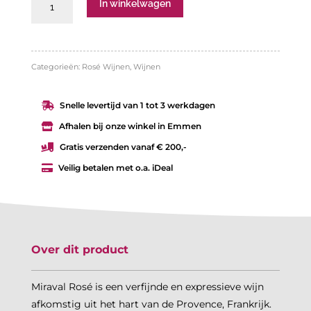
Miraval
In winkelwagen
Rosé
aantal
Categorieën:
Rosé Wijnen
,
Wijnen
Snelle levertijd van 1 tot 3 werkdagen

Afhalen bij onze winkel in Emmen

Gratis verzenden vanaf € 200,-

Veilig betalen met o.a. iDeal

Over dit product
Miraval Rosé is een verfijnde en expressieve wijn
afkomstig uit het hart van de Provence, Frankrijk.