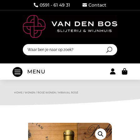
0591 - 61 49 31
Contact




MENU
HOME
/
WIJNEN
/
ROSÉ WIJNEN
/
MIRAVAL ROSÉ