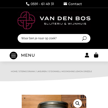
0591 - 61 49 31
Contact




MENU
HOME
/
STERKE DRANK
/
LIKEUREN
/
O’DONNELL MOONSHINE LEMON DRIZZLE