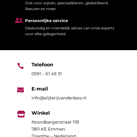
Ook voor wijnen, speciaalbieren, gedistilleerd,
likeuren en meer.

Persoonlijke service
Deskundig en vriendelijk advies van onze experts
voor elke gelegenheid.
Telefoon

0591 – 61 49 31
E-mail

info@slijterijvandenbos.nl
Winkel

Noordbargerstraat 11B
7811 KE Emmen
Drenthe – Nederland