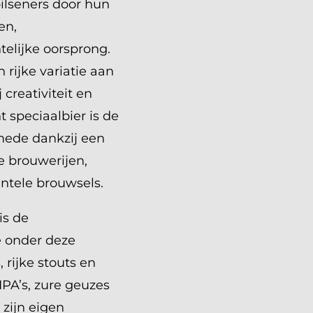
ilseners door hun
en,
elijke oorsprong.
 rijke variatie aan
 creativiteit en
speciaalbier is de
mede dankzij een
e brouwerijen,
ntele brouwsels.
is de
e onder deze
 rijke stouts en
IPA’s, zure geuzes
t zijn eigen