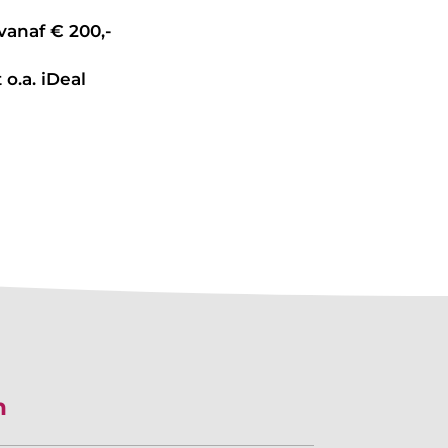
vanaf € 200,-
 o.a. iDeal
n