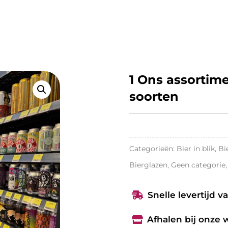
1 Ons assortime
soorten
Categorieën:
Bier in blik
,
Bi
Bierglazen
,
Geen categorie
Snelle levertijd v

Afhalen bij onze
