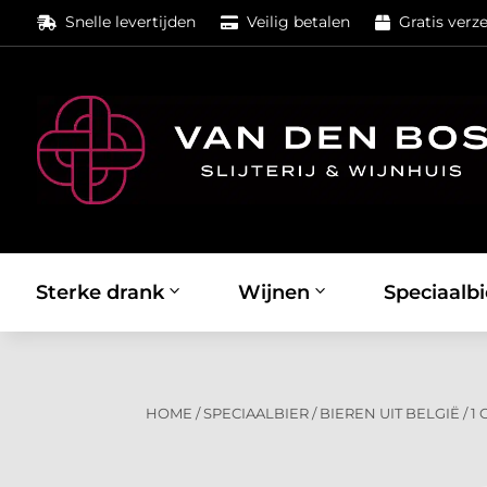
Snelle levertijden
Veilig betalen
Gratis verz



Sterke drank
Wijnen
Speciaalbi
HOME
/
SPECIAALBIER
/
BIEREN UIT BELGIË
/
1