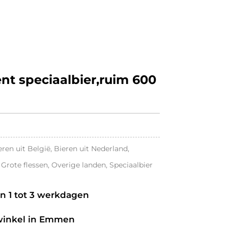
nt speciaalbier,ruim 600
eren uit België
,
Bieren uit Nederland
,
,
Grote flessen
,
Overige landen
,
Speciaalbier
an 1 tot 3 werkdagen
 winkel in Emmen