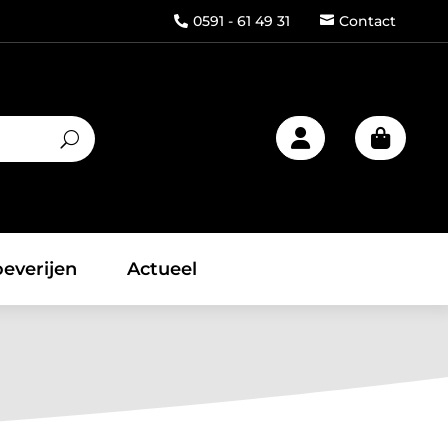
0591 - 61 49 31
Contact



everijen
Actueel