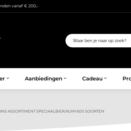
enden vanaf € 200,-
er
Aanbiedingen
Cadeau
Pro
 ONS ASSORTIMENT SPECIAALBIER,RUIM 600 SOORTEN