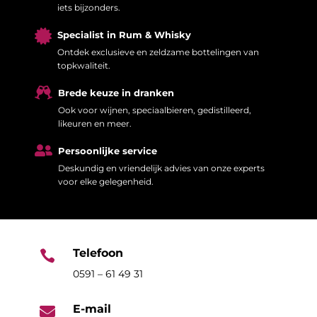
iets bijzonders.

Specialist in Rum & Whisky
Ontdek exclusieve en zeldzame bottelingen van
topkwaliteit.

Brede keuze in dranken
Ook voor wijnen, speciaalbieren, gedistilleerd,
likeuren en meer.

Persoonlijke service
Deskundig en vriendelijk advies van onze experts
voor elke gelegenheid.
Telefoon

0591 – 61 49 31
E-mail
