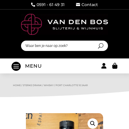
0591 - 61 49 31
Contact




MENU
HOME
/
STERKE DRANK
/
WHISKY
/
PORT CHARLOTTE 10 JAAR