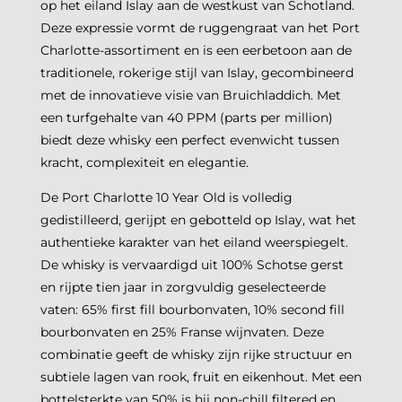
op het eiland Islay aan de westkust van Schotland.
Deze expressie vormt de ruggengraat van het Port
Charlotte-assortiment en is een eerbetoon aan de
traditionele, rokerige stijl van Islay, gecombineerd
met de innovatieve visie van Bruichladdich. Met
een turfgehalte van 40 PPM (parts per million)
biedt deze whisky een perfect evenwicht tussen
kracht, complexiteit en elegantie.
De Port Charlotte 10 Year Old is volledig
gedistilleerd, gerijpt en gebotteld op Islay, wat het
authentieke karakter van het eiland weerspiegelt.
De whisky is vervaardigd uit 100% Schotse gerst
en rijpte tien jaar in zorgvuldig geselecteerde
vaten: 65% first fill bourbonvaten, 10% second fill
bourbonvaten en 25% Franse wijnvaten. Deze
combinatie geeft de whisky zijn rijke structuur en
subtiele lagen van rook, fruit en eikenhout. Met een
bottelsterkte van 50% is hij non-chill filtered en