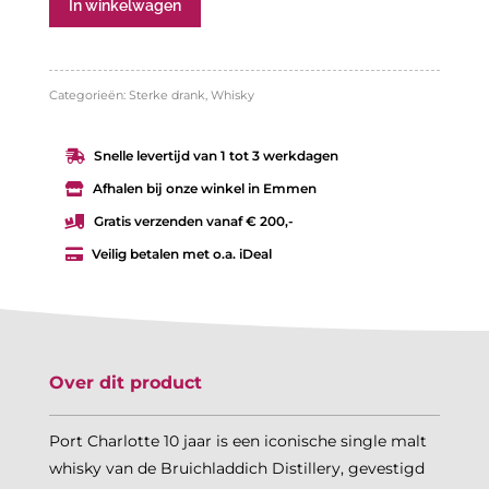
Port
In winkelwagen
Charlotte
10
Categorieën:
Sterke drank
,
Whisky
jaar
aantal
Snelle levertijd van 1 tot 3 werkdagen

Afhalen bij onze winkel in Emmen

Gratis verzenden vanaf € 200,-

Veilig betalen met o.a. iDeal

Over dit product
Port Charlotte 10 jaar is een iconische single malt
whisky van de Bruichladdich Distillery, gevestigd