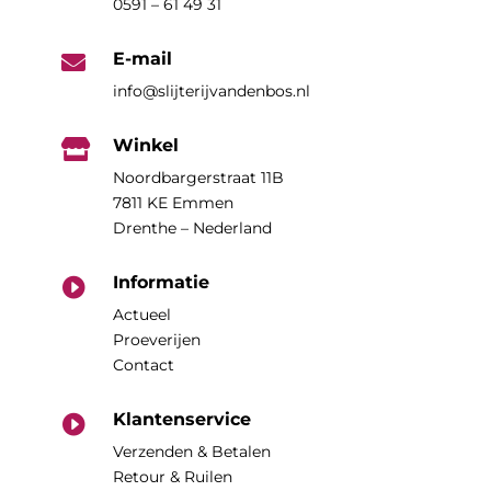
0591 – 61 49 31
E-mail

info@slijterijvandenbos.nl
Winkel

Noordbargerstraat 11B
7811 KE Emmen
Drenthe – Nederland
Informatie

Actueel
Proeverijen
Contact
Klantenservice

Verzenden & Betalen
Retour & Ruilen