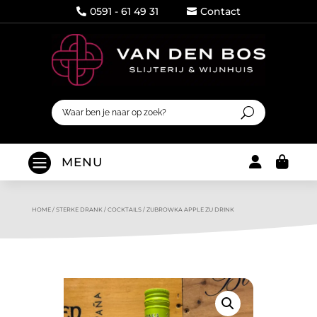
0591 - 61 49 31
Contact




MENU
HOME
/
STERKE DRANK
/
COCKTAILS
/
ZUBROWKA APPLE ZU DRINK