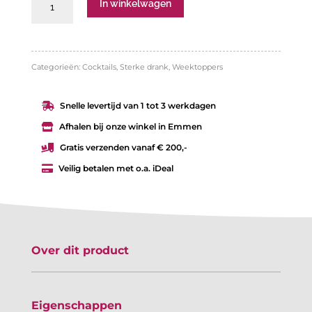
Zubrowka
In winkelwagen
Apple
Zu
drink
Categorieën:
Cocktails
,
Sterke drank
,
Weektoppers
aantal
Snelle levertijd van 1 tot 3 werkdagen

Afhalen bij onze winkel in Emmen

Gratis verzenden vanaf € 200,-

Veilig betalen met o.a. iDeal

Over dit product
Eigenschappen