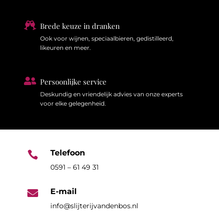

Brede keuze in dranken
Ook voor wijnen, speciaalbieren, gedistilleerd,
likeuren en meer.

Persoonlijke service
Deskundig en vriendelijk advies van onze experts
voor elke gelegenheid.
Telefoon

0591 – 61 49 31
E-mail

info@slijterijvandenbos.nl