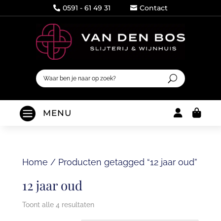
0591 - 61 49 31
Contact




MENU
Home
/
Producten getagged “12 jaar oud”
12 jaar oud
Toont alle 4 resultaten