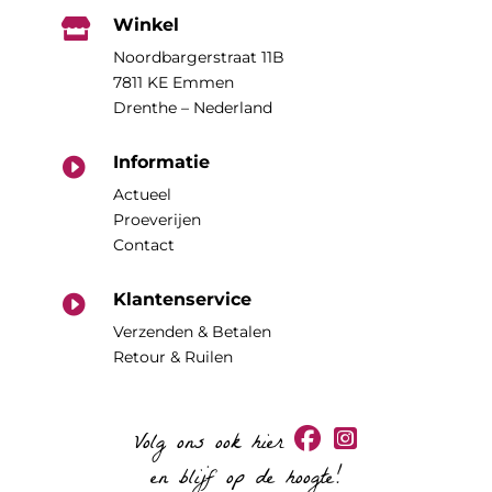
Winkel

Noordbargerstraat 11B
7811 KE Emmen
Drenthe – Nederland
Informatie

Actueel
Proeverijen
Contact
Klantenservice

Verzenden & Betalen
Retour & Ruilen
Volg ons ook hier
en blijf op de hoogte!