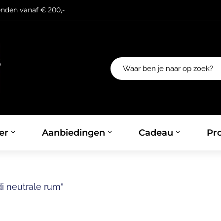
enden vanaf € 200,-
er
Aanbiedingen
Cadeau
Pro
i neutrale rum”