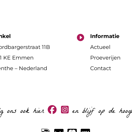
nkel
Informatie

rdbargerstraat 11B
Actueel
11 KE Emmen
Proeverijen
nthe – Nederland
Contact
lg ons ook hier
en blijf op de hoog