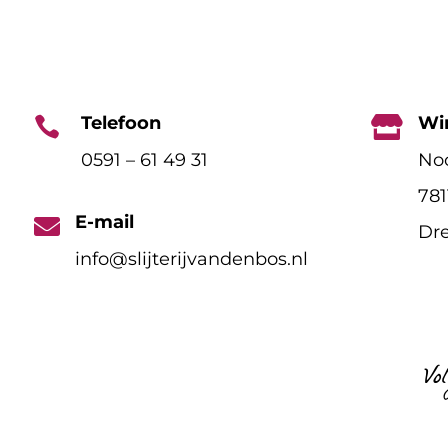
Telefoon
Wi


0591 – 61 49 31
Noo
78
E-mail

Dre
info@slijterijvandenbos.nl
Vo