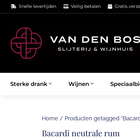
Snelle levertijden
Veilig betalen
Gratis verz



Sterke drank
Wijnen
Speciaalbi
Home
/
Producten getagged “Bacard
Bacardi neutrale rum