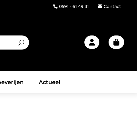
0591 - 61 49 31
Contact



everijen
Actueel