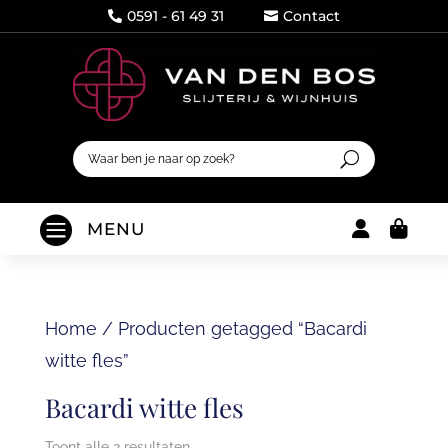
0591 - 61 49 31
Contact




MENU
Home
/
Producten getagged “Bacardi
witte fles”
Bacardi witte fles
Toont alle 2 resultaten