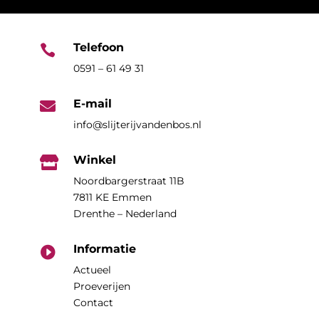
Telefoon

0591 – 61 49 31
E-mail

info@slijterijvandenbos.nl
Winkel

Noordbargerstraat 11B
7811 KE Emmen
Drenthe – Nederland
Informatie

Actueel
Proeverijen
Contact