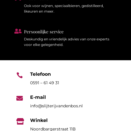
Ook voor wijnen, speciaalbieren, gedistilleerd,
likeuren en meer.

Persoonlijke service
Deskundig en vriendelijk advies van onze experts
voor elke gelegenheid.
Telefoon

0591 – 61 49 31
E-mail

info@slijterijvandenbos.nl
Winkel

Noordbargerstraat 11B