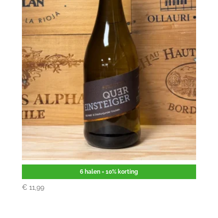
Schmitges Quereinsteiger
6 halen = 10% korting
€
11,99