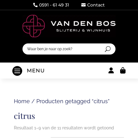
0591 - 61 49 31
Contact




MENU
Home
/
Producten getagged “citrus”
citrus
Resultaat 1–9 van de 11 resultaten wordt getoond