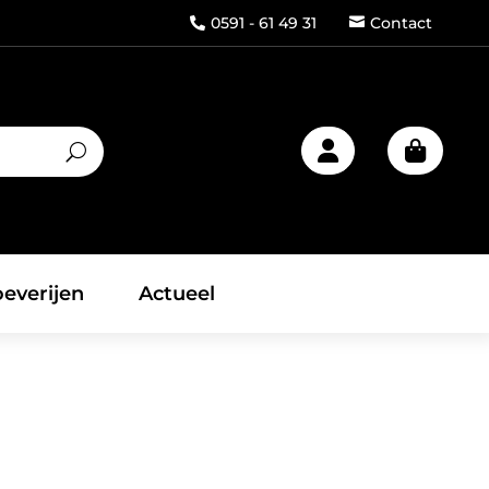
0591 - 61 49 31
Contact



everijen
Actueel