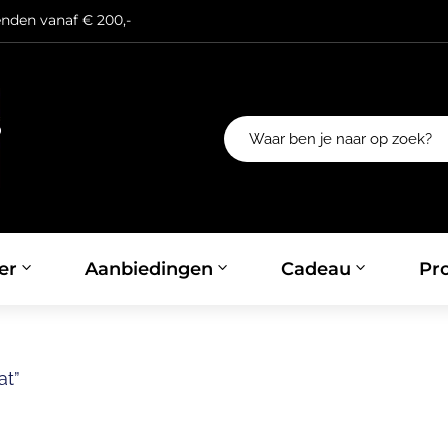
enden vanaf € 200,-
er
Aanbiedingen
Cadeau
Pro
at”