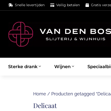
Snelle levertijden
Veilig betalen
Gratis verz



Sterke drank
Wijnen
Speciaalbi
Home
/
Producten getagged “Delica
Delicaat