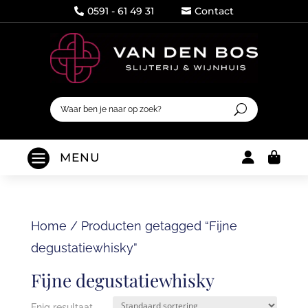
0591 - 61 49 31
Contact




MENU
Home
/
Producten getagged “Fijne
degustatiewhisky”
Fijne degustatiewhisky
Enig resultaat