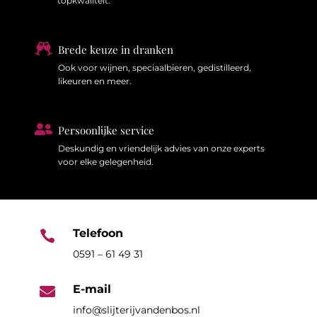
topkwaliteit.

Brede keuze in dranken
Ook voor wijnen, speciaalbieren, gedistilleerd,
likeuren en meer.

Persoonlijke service
Deskundig en vriendelijk advies van onze experts
voor elke gelegenheid.
Telefoon

0591 – 61 49 31
E-mail

info@slijterijvandenbos.nl