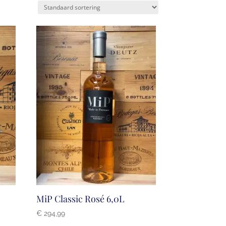
MiP Classic Rosé 6,0L
€
294,99