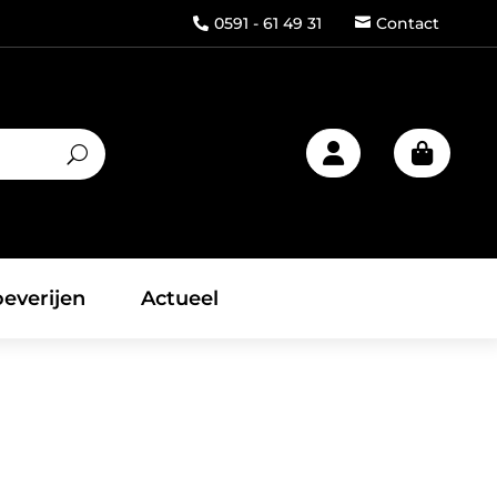
0591 - 61 49 31
Contact



everijen
Actueel