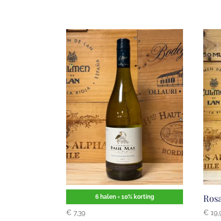
Paul Mas Sauvignon Blanc
Rosa
6 halen = 10% korting
€
7,39
€
19,