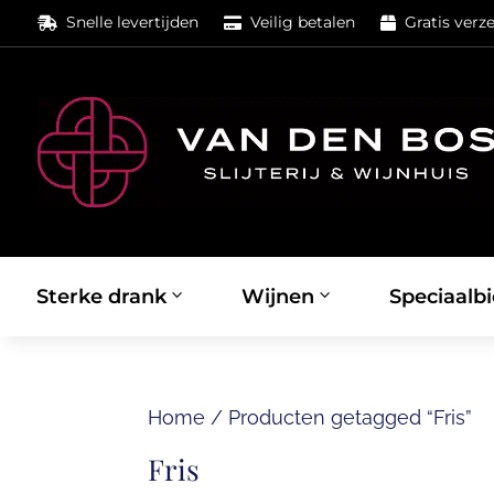
Snelle levertijden
Veilig betalen
Gratis verz



Sterke drank
Wijnen
Speciaalbi
Home
/
Producten getagged “Fris”
Fris