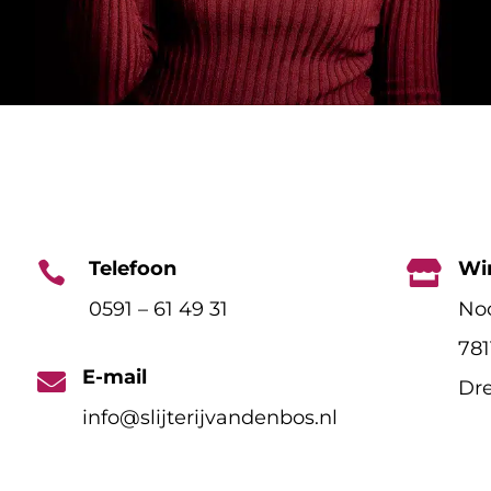
Telefoon
Wi


0591 – 61 49 31
Noo
78
E-mail

Dre
info@slijterijvandenbos.nl