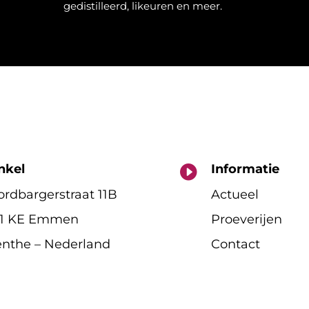
gedistilleerd, likeuren en meer.
nkel
Informatie

rdbargerstraat 11B
Actueel
11 KE Emmen
Proeverijen
nthe – Nederland
Contact