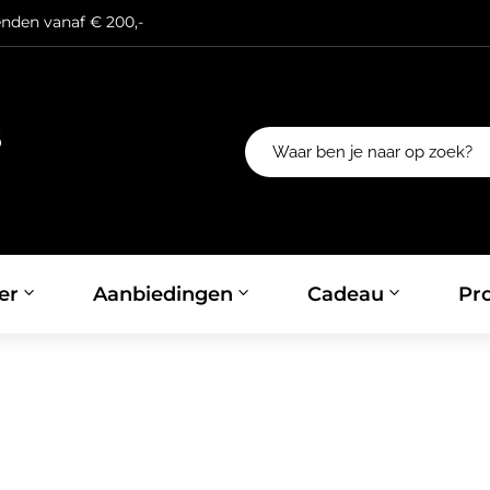
enden vanaf € 200,-
er
Aanbiedingen
Cadeau
Pro