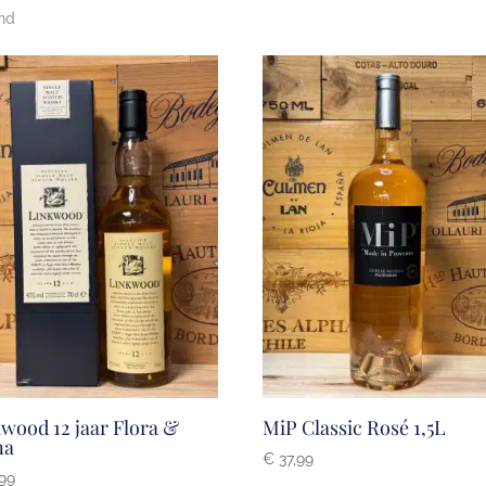
ond
wood 12 jaar Flora &
MiP Classic Rosé 1,5L
na
€
37,99
99