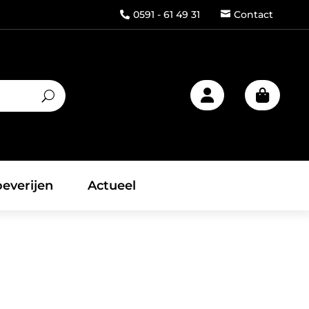
0591 - 61 49 31
Contact



everijen
Actueel