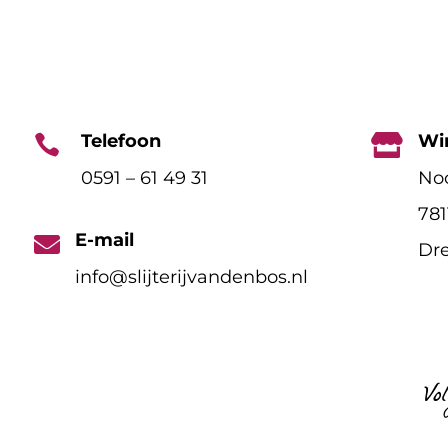
Telefoon
Wi


0591 – 61 49 31
Noo
78
E-mail

Dre
info@slijterijvandenbos.nl
Vo