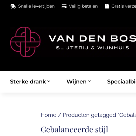
Snelle levertijden
Veilig betalen
Gratis verz



Sterke drank
Wijnen
Speciaalbi
Home
/
Producten getagged “Gebalan
Gebalanceerde stijl