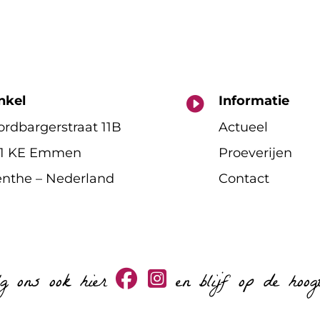
nkel
Informatie

rdbargerstraat 11B
Actueel
11 KE Emmen
Proeverijen
nthe – Nederland
Contact
lg ons ook hier
en blijf op de hoog