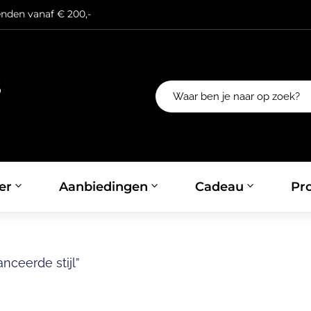
enden vanaf € 200,-
er
Aanbiedingen
Cadeau
Pro
ceerde stijl”