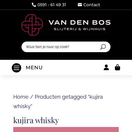
0591 - 61 49 31
Contact




MENU
Home
/
Producten getagged “kujira
whisky”
kujira whisky