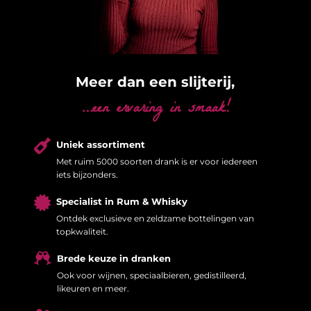
Meer dan een slijterij,
…een ervaring in smaak!

Uniek assortiment
Met ruim 5000 soorten drank is er voor iedereen
iets bijzonders.

Specialist in Rum & Whisky
Ontdek exclusieve en zeldzame bottelingen van
topkwaliteit.

Brede keuze in dranken
Ook voor wijnen, speciaalbieren, gedistilleerd,
likeuren en meer.