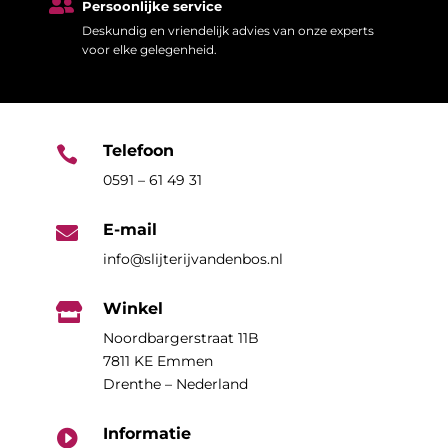

Persoonlijke service
Deskundig en vriendelijk advies van onze experts
voor elke gelegenheid.
Telefoon

0591 – 61 49 31
E-mail

info@slijterijvandenbos.nl
Winkel

Noordbargerstraat 11B
7811 KE Emmen
Drenthe – Nederland
Informatie
