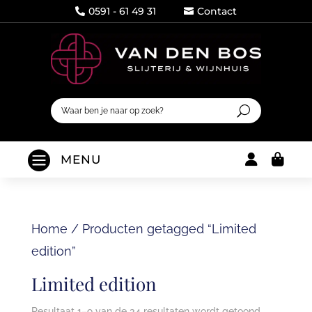
0591 - 61 49 31
Contact




MENU
Home
/
Producten getagged “Limited
edition”
Limited edition
Resultaat 1–9 van de 34 resultaten wordt getoond