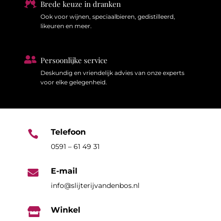

Brede keuze in dranken
Ook voor wijnen, speciaalbieren, gedistilleerd,
likeuren en meer.

Persoonlijke service
Deskundig en vriendelijk advies van onze experts
voor elke gelegenheid.
Telefoon

0591 – 61 49 31
E-mail

info@slijterijvandenbos.nl
Winkel
