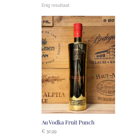
Enig resultaat
Au Vodka Fruit Punch
€
32,99