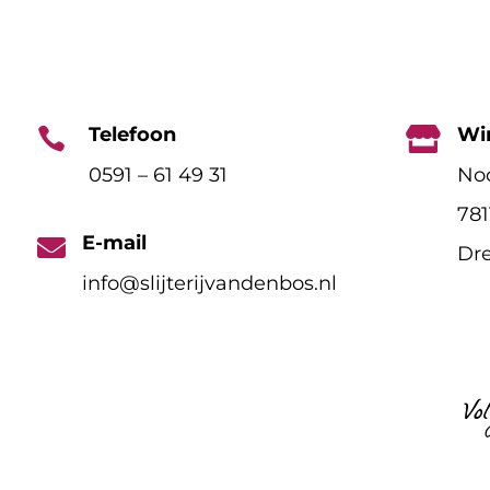
Telefoon
Wi


0591 – 61 49 31
Noo
78
E-mail

Dre
info@slijterijvandenbos.nl
Vo