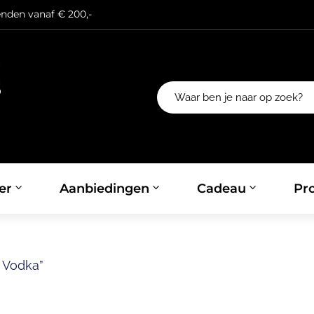
enden vanaf € 200,-
er
Aanbiedingen
Cadeau
Pro
 Vodka”