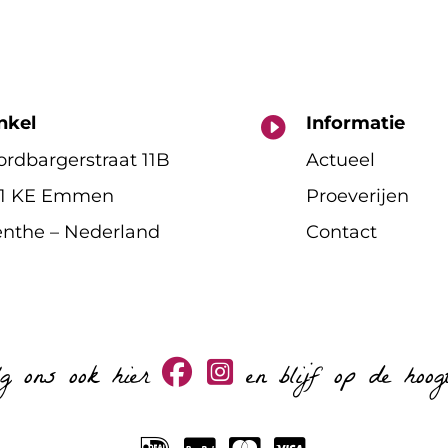
nkel
Informatie

rdbargerstraat 11B
Actueel
11 KE Emmen
Proeverijen
nthe – Nederland
Contact
lg ons ook hier
en blijf op de hoog