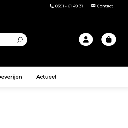
0591 - 61 49 31
Contact



everijen
Actueel