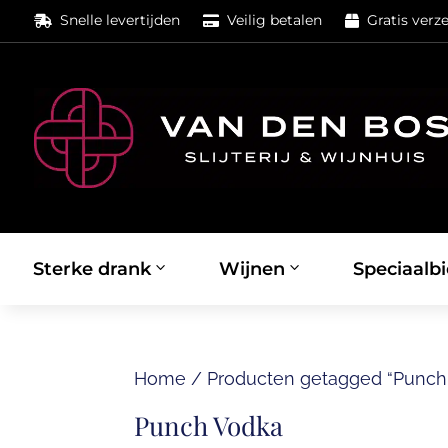
Snelle levertijden
Veilig betalen
Gratis verz



Sterke drank
Wijnen
Speciaalbi
Home
/
Producten getagged “Punch
Punch Vodka