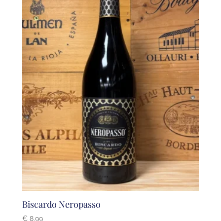
Biscardo Neropasso
€
8,99