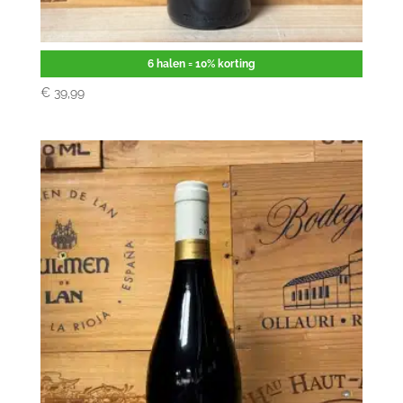
Delaire Graff Botmaskop
6 halen = 10% korting
€
39,99