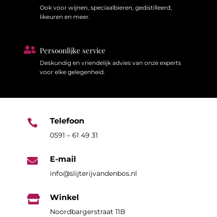
Ook voor wijnen, speciaalbieren, gedistilleerd,
likeuren en meer.

Persoonlijke service
Deskundig en vriendelijk advies van onze experts
voor elke gelegenheid.
Telefoon

0591 – 61 49 31
E-mail

info@slijterijvandenbos.nl
Winkel

Noordbargerstraat 11B