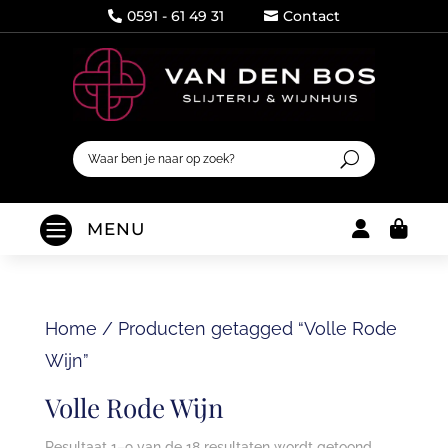
0591 - 61 49 31
Contact




MENU
Home
/
Producten getagged “Volle Rode
Wijn”
Volle Rode Wijn
Resultaat 1–9 van de 18 resultaten wordt getoond