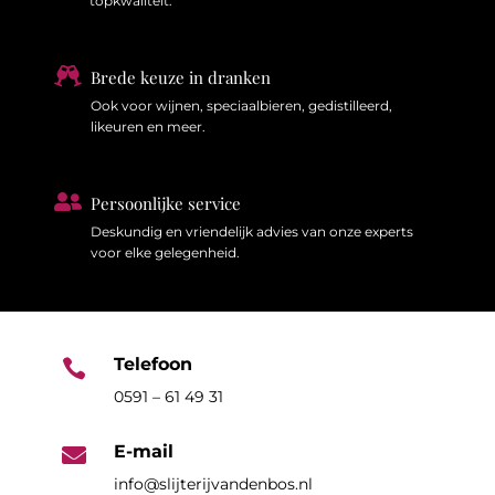
topkwaliteit.

Brede keuze in dranken
Ook voor wijnen, speciaalbieren, gedistilleerd,
likeuren en meer.

Persoonlijke service
Deskundig en vriendelijk advies van onze experts
voor elke gelegenheid.
Telefoon

0591 – 61 49 31
E-mail

info@slijterijvandenbos.nl