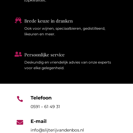
topkwaliteit.

Brede keuze in dranken
Ook voor wijnen, speciaalbieren, gedistilleerd,
likeuren en meer.

Persoonlijke service
Deskundig en vriendelijk advies van onze experts
voor elke gelegenheid.
Telefoon

0591 – 61 49 31
E-mail

info@slijterijvandenbos.nl