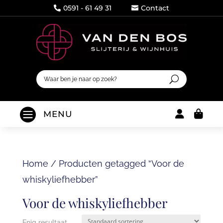
0591 - 61 49 31
Contact




MENU
Home
/
Producten getagged “Voor de
whiskyliefhebber”
Voor de whiskyliefhebber
Enig resultaat