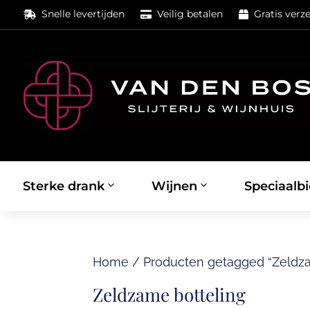
Snelle levertijden
Veilig betalen
Gratis verz



Sterke drank
Wijnen
Speciaalbi
Home
/
Producten getagged “Zeldza
Zeldzame botteling