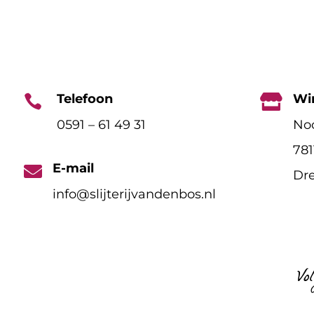
Telefoon
Wi


0591 – 61 49 31
Noo
78
E-mail

Dre
info@slijterijvandenbos.nl
Vo