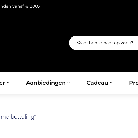
enden vanaf € 200,-
er
Aanbiedingen
Cadeau
Pro
me botteling”