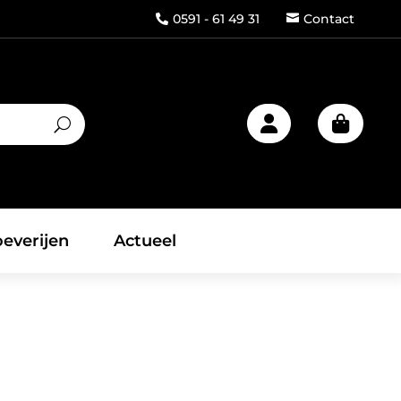
0591 - 61 49 31
Contact



everijen
Actueel