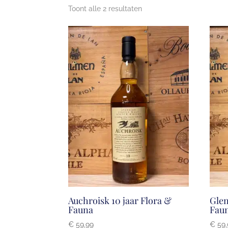
Toont alle 2 resultaten
Auchroisk 10 jaar Flora &
Glen
Fauna
Fau
€
59,99
€
59,