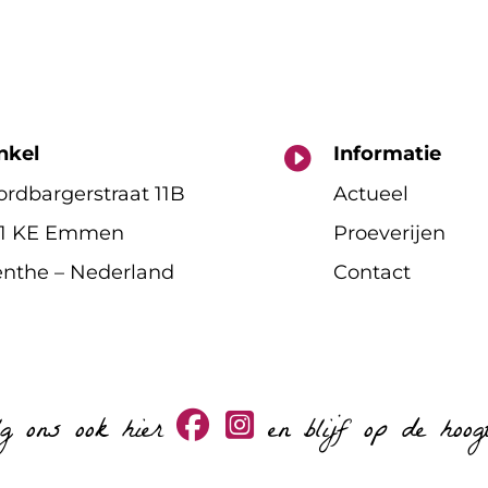
nkel
Informatie

rdbargerstraat 11B
Actueel
11 KE Emmen
Proeverijen
nthe – Nederland
Contact
lg ons ook hier
en blijf op de hoog