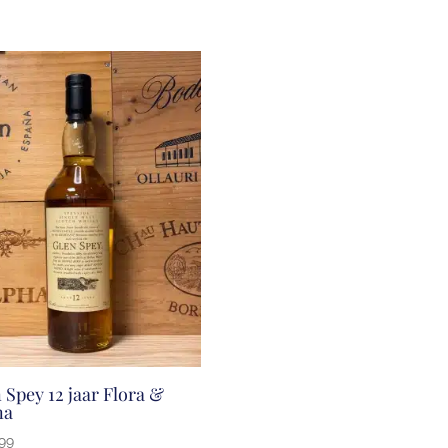
 Spey 12 jaar Flora &
na
99