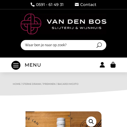
0591 - 61 49 31
Contact




MENU
HOME
/
STERKE DRANK
/
PREMIXEN
/
BACARDI MOJITO