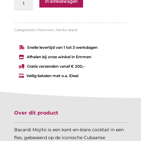
In winkelwagen
mojito
aantal
Categorieën:
Premixen
,
Sterke drank
Snelle levertijd van 1 tot 3 werkdagen

Afhalen bij onze winkel in Emmen

Gratis verzenden vanaf € 200,-

Veilig betalen met o.a. iDeal

Over dit product
Bacardi Mojito is een kant-en-klare cocktail in een
fles, gebaseerd op de iconische Cubaanse