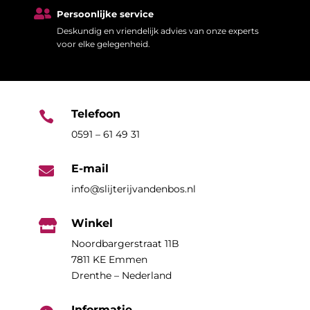

Persoonlijke service
Deskundig en vriendelijk advies van onze experts
voor elke gelegenheid.
Telefoon

0591 – 61 49 31
E-mail

info@slijterijvandenbos.nl
Winkel

Noordbargerstraat 11B
7811 KE Emmen
Drenthe – Nederland
Informatie