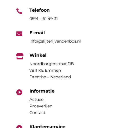
Telefoon

0591 – 61 49 31
E-mail

info@slijterijvandenbos.nl
Winkel

Noordbargerstraat 11B
7811 KE Emmen
Drenthe – Nederland
Informatie

Actueel
Proeverijen
Contact
Klantenservice
