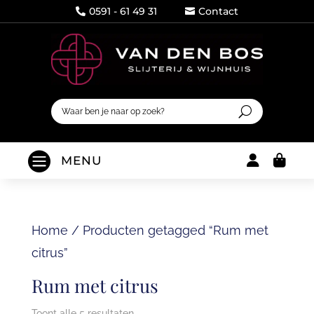
0591 - 61 49 31
Contact




MENU
Home
/
Producten getagged “Rum met
citrus”
Rum met citrus
Toont alle 5 resultaten