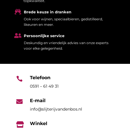
topkwaliteit.

Brede keuze in dranken
Ook voor wijnen, speciaalbieren, gedistilleerd,
likeuren en meer.

Persoonlijke service
Deskundig en vriendelijk advies van onze experts
voor elke gelegenheid.
Telefoon

0591 – 61 49 31
E-mail

info@slijterijvandenbos.nl
Winkel
