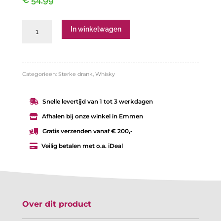
Signatory
In winkelwagen
Vintage
Mortlach
2013
Categorieën:
Sterke drank
,
Whisky
11
Snelle levertijd van 1 tot 3 werkdagen

jaar
Afhalen bij onze winkel in Emmen

100
Gratis verzenden vanaf € 200,-

proof
Veilig betalen met o.a. iDeal

57,1%
aantal
Over dit product