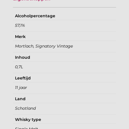
Alcoholpercentage
57,1%
Merk
Mortlach, Signatory Vintage
Inhoud
0,7L
Leeftijd
11 jaar
Land
Schotland
Whisky type
Single Malt