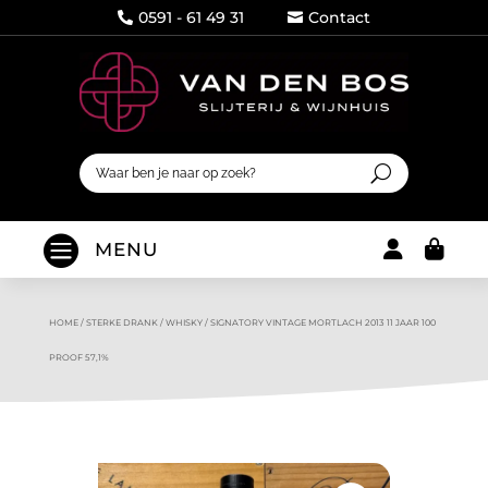
0591 - 61 49 31
Contact




MENU
HOME
/
STERKE DRANK
/
WHISKY
/
SIGNATORY VINTAGE MORTLACH 2013 11 JAAR 100
PROOF 57,1%