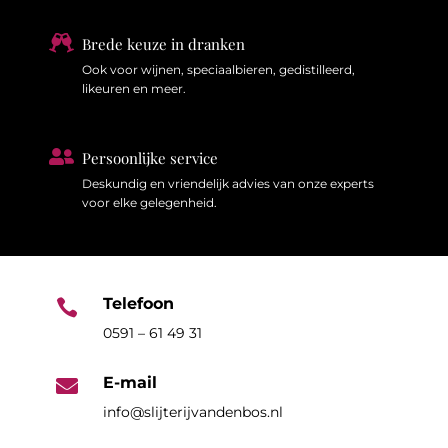

Brede keuze in dranken
Ook voor wijnen, speciaalbieren, gedistilleerd,
likeuren en meer.

Persoonlijke service
Deskundig en vriendelijk advies van onze experts
voor elke gelegenheid.
Telefoon

0591 – 61 49 31
E-mail

info@slijterijvandenbos.nl