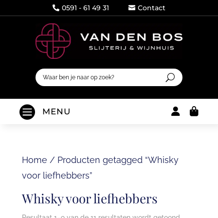
0591 - 61 49 31
Contact




MENU
Home
/
Producten getagged “Whisky
voor liefhebbers”
Whisky voor liefhebbers
Resultaat 1–9 van de 11 resultaten wordt getoond