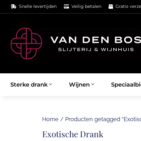
Snelle levertijden
Veilig betalen
Gratis verz



Sterke drank
Wijnen
Speciaalbi
Home
/
Producten getagged “Exotis
Exotische Drank