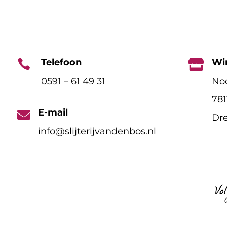
Telefoon
Wi


0591 – 61 49 31
Noo
78
E-mail

Dre
info@slijterijvandenbos.nl
Vo