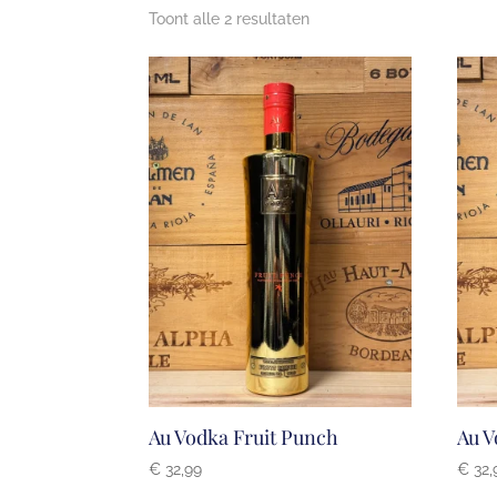
Toont alle 2 resultaten
Au Vodka Fruit Punch
Au V
€
32,99
€
32,