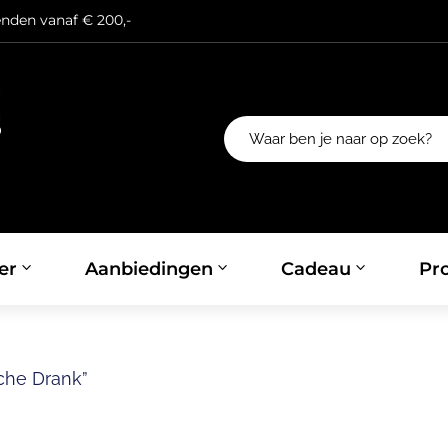
enden vanaf € 200,-
er
Aanbiedingen
Cadeau
Pro
che Drank”