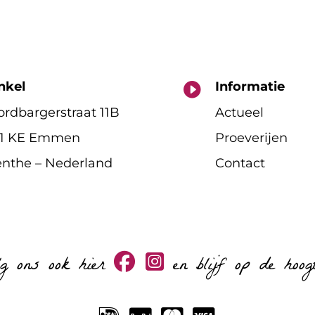
nkel
Informatie

rdbargerstraat 11B
Actueel
11 KE Emmen
Proeverijen
nthe – Nederland
Contact
lg ons ook hier
en blijf op de hoog