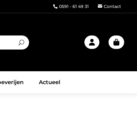
0591 - 61 49 31
Contact



everijen
Actueel