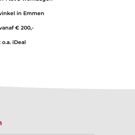
 winkel in Emmen
vanaf € 200,-
 o.a. iDeal
n