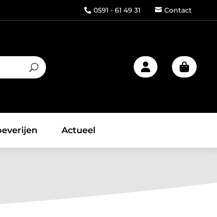
0591 - 61 49 31
Contact



everijen
Actueel