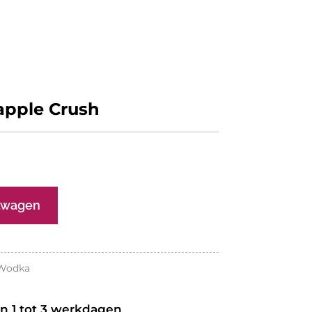
apple Crush
elwagen
Wodka
an 1 tot 3 werkdagen