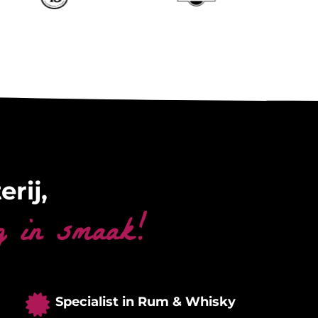
erij,
g in smaak!

Specialist in Rum & Whisky