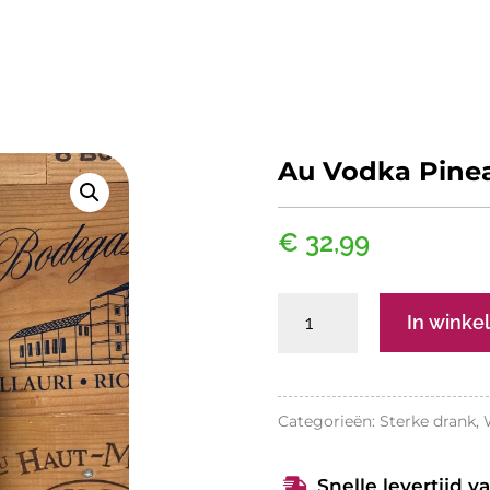
Au Vodka Pine
€
32,99
Au
In wink
Vodka
Pineapple
Crush
Categorieën:
Sterke drank
,
aantal
Snelle levertijd v
