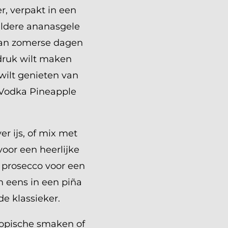
r, verpakt in een
eldere ananasgele
aan zomerse dagen
ndruk wilt maken
wilt genieten van
u Vodka Pineapple
er ijs, of mix met
voor een heerlijke
t prosecco voor een
m eens in een piña
e klassieker.
tropische smaken of