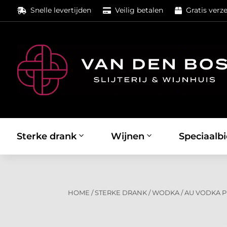
Snelle levertijden
Veilig betalen
Gratis verz



Sterke drank
Wijnen
Speciaalbi
HOME
/
STERKE DRANK
/
WODKA
/
AU VODKA 