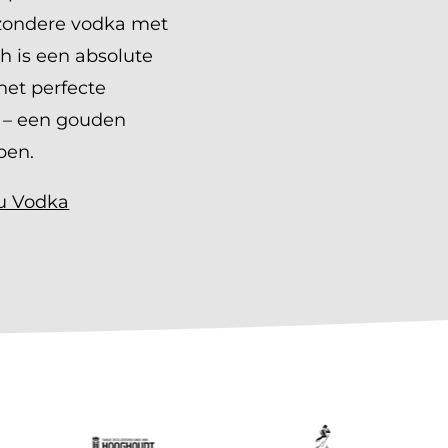
jzondere vodka met
h is een absolute
het perfecte
d – een gouden
ben.
Au Vodka